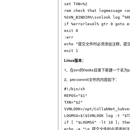
set TXN=%2

rem check that logmessage co
%SVN_BINDIR%\svnlook log “%R
if %errorlevel% gtr 0 goto er
exit 0

:err

echo "提交文件时必须添加注释，提交中
Linux版本：
1、在svn的hooks目录下新建一个名为p
2、pre-commit文件的内容如下：
#!/bin/sh

REPOS="$1"

TXN="$2"

SVNLOOK=/opt/CollabNet_Subver
LOGMSG=$($SVNLOOK log -t "$T
if [ "$LOGMSG" -lt 10 ]; then
echo -e "\n 提交文件时必须添加注