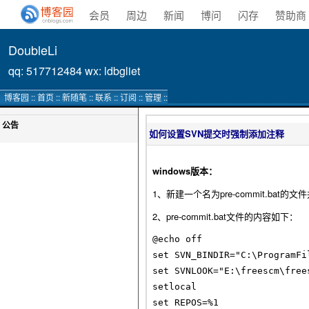
会员
周边
新闻
博问
闪存
赞助商
DoubleLi
qq: 517712484 wx: ldbgliet
博客园
::
首页
::
新随笔
::
联系
::
订阅
::
管理
::
公告
如何设置SVN提交时强制添加注释
windows版本：
1、新建一个名为pre-commit.bat
2、pre-commit.bat文件的内容如下：
@echo off

set SVN_BINDIR="C:\ProgramFil
set SVNLOOK="E:\freescm\free
setlocal

set REPOS=%1
