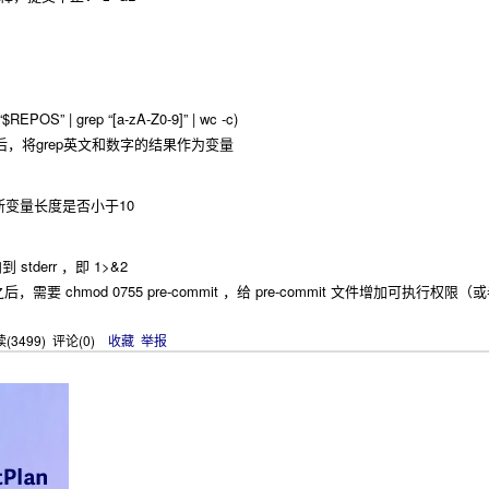
EPOS” | grep “[a-zA-Z0-9]” | wc -c)
，将grep英文和数字的结果作为变量
变量来判断变量长度是否小于10
tderr ，即 1>&2
 目录之后，需要 chmod 0755 pre-commit ，给 pre-commit 文件增加可
(
3499
) 评论(
0
)
收藏
举报