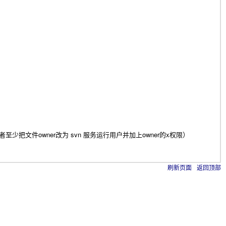
执行权限（或者至少把文件owner改为 svn 服务运行用户并加上owner的x权限）
刷新页面
返回顶部