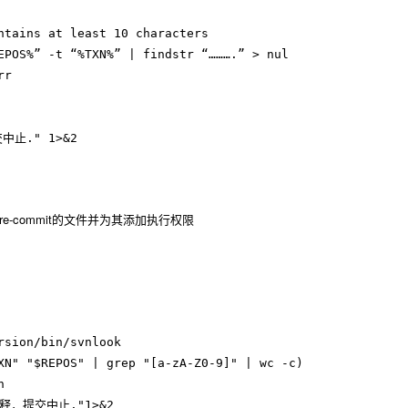
ntains at least 10 characters

EPOS%” -t “%TXN%” | findstr “……….” > nul

r

止." 1>&2

re-commit的文件并为其添加执行权限
sion/bin/svnlook

XN" "$REPOS" | grep "[a-zA-Z0-9]" | wc -c)



释，提交中止."1>&2
