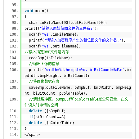
void
main()
{
char
inFileName[90],outFileName[90];
printf(
"请输入原始位图文件的文件名:"
);
scanf(
"%s"
,inFileName);
printf(
"请输入加密程序产生的新位图文件的文件名:"
);
scanf(
"%s"
,outFileName);
//读入指定BMP文件进内存
readBmp(inFileName);
//输出图像的信息
printf(
"width=%d,height=%d, biBitCount=%d\n"
,bm
pWidth,bmpHeight, biBitCount);
//将图像数据存盘
saveBmp(outFileName, pBmpBuf, bmpWidth, bmpHeig
ht, biBitCount, pColorTable);
//清除缓冲区，pBmpBuf和pColorTable是全局变量，在文
件读入时申请的空间
delete
[]pBmpBuf;
if
(biBitCount==8)
delete
[]pColorTable;
}
</span>