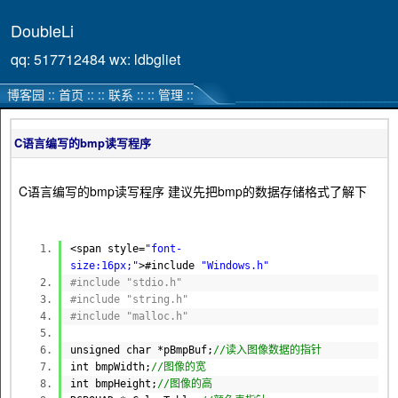
DoubleLi
qq: 517712484 wx: ldbgliet
博客园
::
首页
::
::
联系
::
::
管理
::
C语言编写的bmp读写程序
C语言编写的bmp读写程序 建议先把bmp的数据存储格式了解下
<span style=
"font-
size:16px;"
>#include
"Windows.h"
#include "stdio.h"
#include "string.h"
#include "malloc.h"
unsigned
char
*pBmpBuf;
//读入图像数据的指针
int
bmpWidth;
//图像的宽
int
bmpHeight;
//图像的高