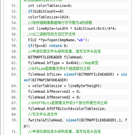
彩色图像颜色表大小为0
int
colorTablesize=0;
if
(biBitCount==8)
colorTablesize=1024;
//待存储图像数据每行字节数为4的倍数
int
lineByte=(width * biBitCount/8+3)/4*4;
//以二进制写的方式打开文件
FILE
*fp=fopen(bmpName,
"wb"
);
if
(fp==0)
return
0;
//申请位图文件头结构变量，填写文件头信息
BITMAPFILEHEADER fileHead;
fileHead.bfType = 0x4D42;
//bmp类型
//bfSize是图像文件4个组成部分之和
fileHead.bfSize=
sizeof
(BITMAPFILEHEADER) +
siz
eof
(BITMAPINFOHEADER)
+ colorTablesize + lineByte*height;
fileHead.bfReserved1 = 0;
fileHead.bfReserved2 = 0;
//bfOffBits是图像文件前3个部分所需空间之和
fileHead.bfOffBits=54+colorTablesize;
//写文件头进文件
fwrite(&fileHead,
sizeof
(BITMAPFILEHEADER),1, f
p);
//申请位图信息头结构变量，填写信息头信息