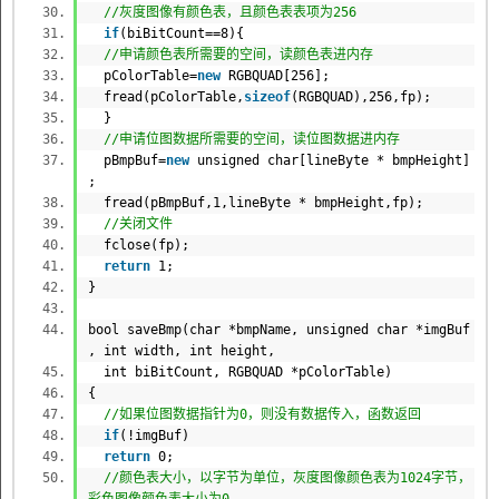
//灰度图像有颜色表，且颜色表表项为256
if
(biBitCount==8){
//申请颜色表所需要的空间，读颜色表进内存
pColorTable=
new
RGBQUAD[256];
fread(pColorTable,
sizeof
(RGBQUAD),256,fp);
}
//申请位图数据所需要的空间，读位图数据进内存
pBmpBuf=
new
unsigned
char
[lineByte * bmpHeight]
;
fread(pBmpBuf,1,lineByte * bmpHeight,fp);
//关闭文件
fclose(fp);
return
1;
}
bool
saveBmp(
char
*bmpName, unsigned
char
*imgBuf
,
int
width,
int
height,
int
biBitCount, RGBQUAD *pColorTable)
{
//如果位图数据指针为0，则没有数据传入，函数返回
if
(!imgBuf)
return
0;
//颜色表大小，以字节为单位，灰度图像颜色表为1024字节，