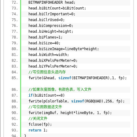
BITMAPINFOHEADER head;
head.biBitCount=biBitCount;
head.biClrImportant=0;
head.biClrUsed=0;
head.biCompression=0;
head.biHeight=height;
head.biPlanes=1;
head.biSize=40;
head.biSizeImage=lineByte*height;
head.biWidth=width;
head.biXPelsPerMeter=0;
head.biYPelsPerMeter=0;
//写位图信息头进内存
fwrite(&head,
sizeof
(BITMAPINFOHEADER),1, fp);
//如果灰度图像，有颜色表，写入文件
if
(biBitCount==8)
fwrite(pColorTable,
sizeof
(RGBQUAD),256, fp);
//写位图数据进文件
fwrite(imgBuf, height*lineByte, 1, fp);
//关闭文件
fclose(fp);
return
1;
}