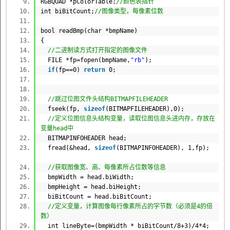
RGBQUAD *pColorTable;
//颜色表指针
int
biBitCount;
//图像类型，每像素位数
bool
readBmp(
char
*bmpName)
{
//二进制读方式打开指定的图像文件
FILE
*fp=fopen(bmpName,
"rb"
);
if
(fp==0)
return
0;
//跳过位图文件头结构BITMAPFILEHEADER
fseek(fp,
sizeof
(BITMAPFILEHEADER),0);
//定义位图信息头结构变量，读取位图信息头进内存，存放在
变量head中
BITMAPINFOHEADER head;
fread(&head,
sizeof
(BITMAPINFOHEADER), 1,fp);
//获取图像宽、高、每像素所占位数等信息
bmpWidth = head.biWidth;
bmpHeight = head.biHeight;
biBitCount = head.biBitCount;
//定义变量，计算图像每行像素所占的字节数（必须是4的倍
数）
int
lineByte=(bmpWidth * biBitCount/8+3)/4*4;