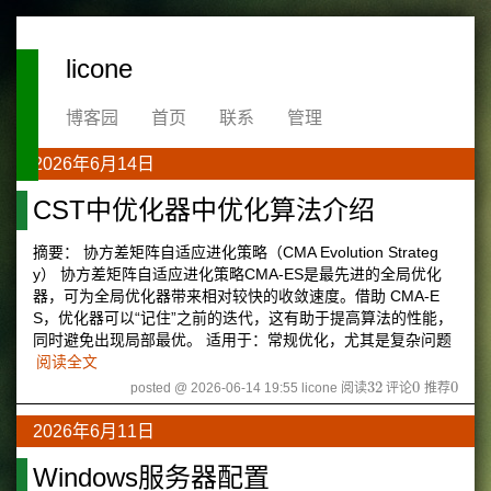
licone
博客园
首页
联系
管理
2026年6月14日
CST中优化器中优化算法介绍
摘要： 协方差矩阵自适应进化策略（CMA Evolution Strateg
y） 协方差矩阵自适应进化策略CMA-ES是最先进的全局优化
器，可为全局优化器带来相对较快的收敛速度。借助 CMA-E
S，优化器可以“记住”之前的迭代，这有助于提高算法的性能，
同时避免出现局部最优。 适用于：常规优化，尤其是复杂问题
阅读全文
32
0
0
posted @ 2026-06-14 19:55 licone
阅读
评论
推荐
32
0
0
2026年6月11日
Windows服务器配置