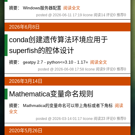
摘要： Windows服务器配置
阅读全文
14
0
0
posted @ 2026-06-11 17:19 licone
阅读
评论
推荐
14
0
0
2026年6月8日
conda创建遗传算法环境应用于
superfish的腔体设计
摘要： geatpy 2.7 - python<=3.10 - 1.17=
阅读全文
9
0
0
posted @ 2026-06-08 17:58 licone
阅读
评论
推荐
9
0
0
2026年3月14日
Mathematica变量命名规则
摘要： Mathmatica的变量命名可以带上角标或者下角标
阅读
全文
23
0
0
posted @ 2026-03-14 01:17 licone
阅读
评论
推荐
23
0
0
2020年5月26日