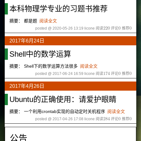
本科物理学专业的习题书推荐
摘要： 都是题
阅读全文
220
0
0
posted @ 2020-05-26 13:19 licone
阅读
评论
推荐
220
0
0
2017年6月24日
Shell中的数学运算
摘要： Shell下的数学运算方法很多
阅读全文
174
0
0
posted @ 2017-06-24 16:59 licone
阅读
评论
推荐
174
0
0
2017年4月26日
Ubuntu的正确使用：请爱护眼睛
摘要： 一个利用crontab实现的自动定时关机程序
阅读全文
284
0
0
posted @ 2017-04-26 17:08 licone
阅读
评论
推荐
284
0
0
公告