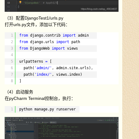
（3）配置DjangoTest1/urls.py
打开urls.py文件，添加以下代码：
1
from
django.contrib 
import
admin
2
from
django.urls 
import
path
3
from
DjangoWeb 
import
views
4
5
urlpatterns 
=
[
6
path(
'admin/'
, admin.site.urls),
7
path(
'index/'
, views.index)
8
]
（4）启动服务
在pyCharm Terminal控制台，执行：
1
python manage.py runserver