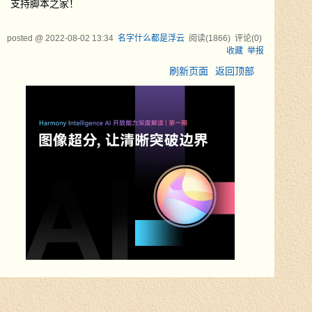
支持脚本之家！
posted @
2022-08-02 13:34
名字什么都是浮云
阅读(
1866
) 评论(
0
)
收藏
举报
刷新页面
返回顶部