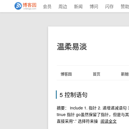
会员
周边
新闻
博问
闪存
赞
温柔易淡
博客园
首页
新随
5 控制语句
摘要： include 1. 指针 2. 递增递减语句 3.
tinue 指针 go虽然保留了指针，但是
直接采用“.” 选择符来操
阅读全文