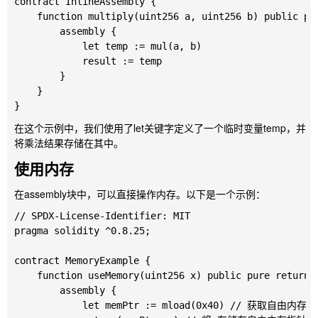
contract InlineAssembly {

    function multiply(uint256 a, uint256 b) public pur
        assembly {

            let temp := mul(a, b)

            result := temp

        }

    }

在这个示例中，我们使用了
let
关键字定义了一个临时变量
temp
，并
将乘法结果存储在其中。
使用内存
在
assembly
块中，可以直接操作内存。以下是一个示例：
// SPDX-License-Identifier: MIT

pragma solidity ^0.8.25;

contract MemoryExample {

    function useMemory(uint256 x) public pure returns 
        assembly {

            let memPtr := mload(0x40) // 获取自由内存指