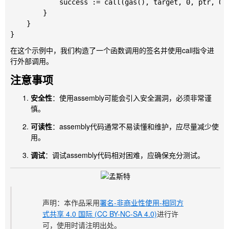
            success := call(gas(), target, 0, ptr, 0x2
        }

    }

在这个示例中，我们构造了一个函数调用的签名并使用
call
指令进
行外部调用。
注意事项
安全性
：使用
assembly
可能会引入安全漏洞，必须非常谨
慎。
可读性
：
assembly
代码通常不易读懂和维护，应尽量减少使
用。
调试
：调试
assembly
代码相对困难，应确保充分测试。
声明：本作品采用
署名-非商业性使用-相同方
式共享 4.0 国际 (CC BY-NC-SA 4.0)
进行许
可，使用时请注明出处。