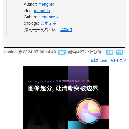
Author:
mengbin
blog:
mengbin
Github:
mengbin92
cnblogs:
恋水无意
腾讯云开发者社区：
孟斯特
posted @
2024-07-09 14:40
阅读(
427
) 评论(
0
)
落雷
收藏
举报
刷新页面
返回顶部