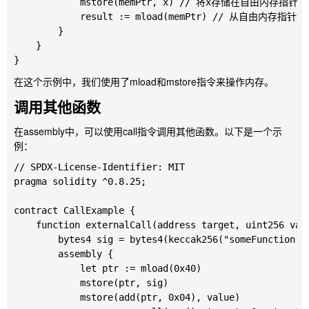
            mstore(memPtr, x) // 将x存储在自由内存指针位
            result := mload(memPtr) // 从自由内存指针
        }

    }

在这个示例中，我们使用了
mload
和
mstore
指令来操作内存。
调用其他函数
在
assembly
中，可以使用
call
指令调用其他函数。以下是一个示
例：
// SPDX-License-Identifier: MIT

pragma solidity ^0.8.25;

contract CallExample {

    function externalCall(address target, uint256 valu
        bytes4 sig = bytes4(keccak256("someFunction(ui
        assembly {

            let ptr := mload(0x40)

            mstore(ptr, sig)

            mstore(add(ptr, 0x04), value)
