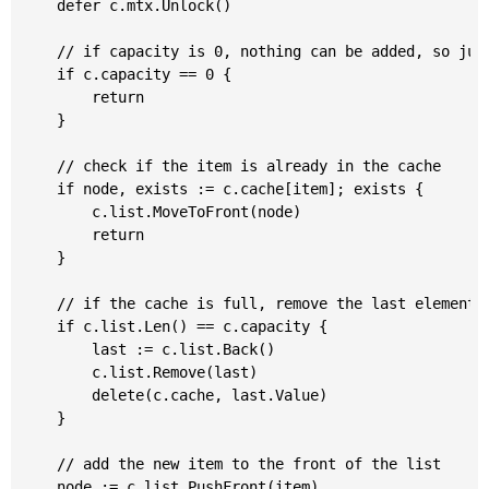
	defer c.mtx.Unlock()

	// if capacity is 0, nothing can be added, so just return

	if c.capacity == 0 {

		return

	}

	// check if the item is already in the cache

	if node, exists := c.cache[item]; exists {

		c.list.MoveToFront(node)

		return

	}

	// if the cache is full, remove the last element

	if c.list.Len() == c.capacity {

		last := c.list.Back()

		c.list.Remove(last)

		delete(c.cache, last.Value)

	}

	// add the new item to the front of the list

	node := c.list.PushFront(item)
