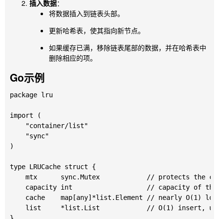
插入数据
：
将数据插入到链表头部。
更新哈希表，使其指向新节点。
如果缓存已满，移除链表尾部的数据，并在哈希表中
删除相应的项。
Go示例
package lru

import (

	"container/list"

	"sync"

)

type LRUCache struct {

	mtx      sync.Mutex            // protects the cache

	capacity int                   // capacity of the cache

	cache    map[any]*list.Element // nearly O(1) lookups

	list     *list.List            // O(1) insert, update, delete

}
