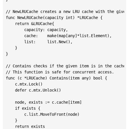
// NewLRUCache creates a new LRU cache with the given 
func NewLRUCache(capacity int) *LRUCache {

	return &LRUCache{

		capacity: capacity,

		cache:    make(map[any]*list.Element),

		list:     list.New(),

	}

}

// Contains checks if the given item is in the cache.

// This function is safe for concurrent access.

func (c *LRUCache) Contains(item any) bool {

	c.mtx.Lock()

	defer c.mtx.Unlock()

	node, exists := c.cache[item]

	if exists {

		c.list.MoveToFront(node)

	}

	return exists
