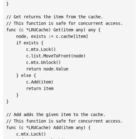
}

// Get returns the item from the cache.

// This function is safe for concurrent access.

func (c *LRUCache) Get(item any) any {

	node, exists := c.cache[item]

	if exists {

		c.mtx.Lock()

		c.list.MoveToFront(node)

		c.mtx.Unlock()

		return node.Value

	} else {

		c.Add(item)

		return item

	}

}

// Add adds the given item to the cache.

// This function is safe for concurrent access.

func (c *LRUCache) Add(item any) {

	c.mtx.Lock()
