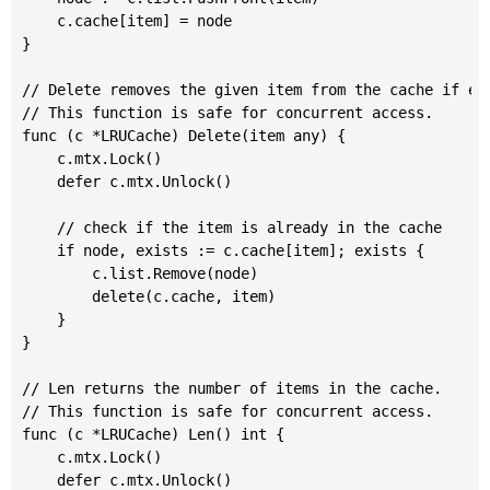
	c.cache[item] = node

}

// Delete removes the given item from the cache if exi
// This function is safe for concurrent access.

func (c *LRUCache) Delete(item any) {

	c.mtx.Lock()

	defer c.mtx.Unlock()

	// check if the item is already in the cache

	if node, exists := c.cache[item]; exists {

		c.list.Remove(node)

		delete(c.cache, item)

	}

}

// Len returns the number of items in the cache.

// This function is safe for concurrent access.

func (c *LRUCache) Len() int {

	c.mtx.Lock()

	defer c.mtx.Unlock()
