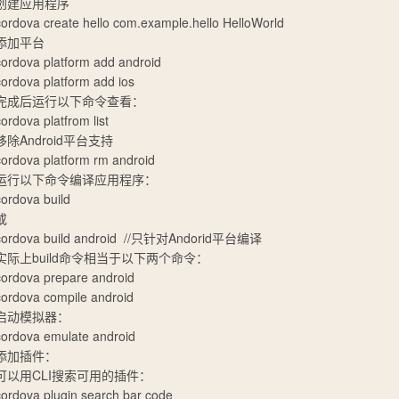
创建应用程序
cordova create hello com.example.hello HelloWorld
添加平台
cordova platform add android
cordova platform add ios
完成后运行以下命令查看：
cordova platfrom list
移除Android平台支持
cordova platform rm android
运行以下命令编译应用程序：
cordova build
或
cordova build android //只针对Andorid平台编译
实际上build命令相当于以下两个命令：
cordova prepare android
cordova compile android
启动模拟器：
cordova emulate android
添加插件：
可以用CLI搜索可用的插件：
cordova plugin search bar code