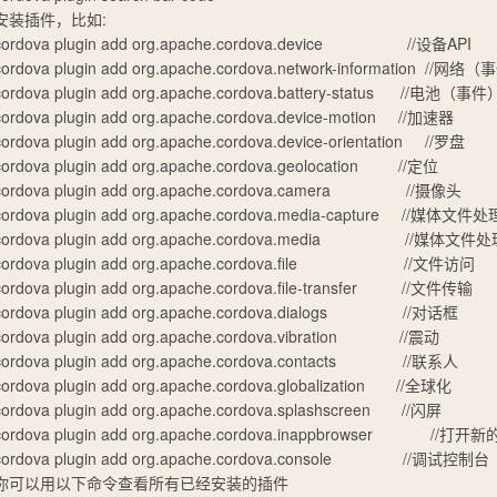
安装插件，比如:
cordova plugin add org.apache.cordova.device //设备API
cordova plugin add org.apache.cordova.network-information //网络
cordova plugin add org.apache.cordova.battery-status //电池（事件
cordova plugin add org.apache.cordova.device-motion //加速器
cordova plugin add org.apache.cordova.device-orientation //罗盘
cordova plugin add org.apache.cordova.geolocation //定位
cordova plugin add org.apache.cordova.camera //摄像头
cordova plugin add org.apache.cordova.media-capture //媒体文件处
cordova plugin add org.apache.cordova.media //媒体文件
cordova plugin add org.apache.cordova.file //文件访问
cordova plugin add org.apache.cordova.file-transfer //文件传输
cordova plugin add org.apache.cordova.dialogs //对话框
cordova plugin add org.apache.cordova.vibration //震动
cordova plugin add org.apache.cordova.contacts //联系人
cordova plugin add org.apache.cordova.globalization //全球化
cordova plugin add org.apache.cordova.splashscreen //闪屏
cordova plugin add org.apache.cordova.inappbrowser //
cordova plugin add org.apache.cordova.console //调试控制台
你可以用以下命令查看所有已经安装的插件