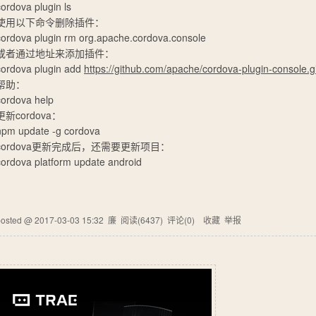
cordova plugin ls
使用以下命令删除插件：
cordova plugin rm org.apache.cordova.console
或者通过地址来添加插件：
cordova plugin add
https://github.com/apache/cordova-plugin-console.gi
帮助：
cordova help
更新cordova：
npm update -g cordova
cordova更新完成后，还需要更新项目：
cordova platform update android
posted @
2017-03-03 15:32
廉
阅读(
6437
) 评论(
0
)
收藏
举报