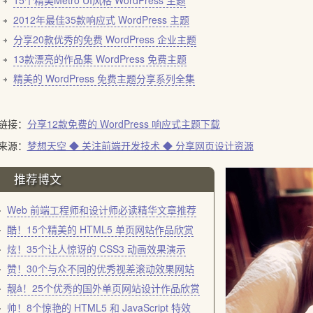
15个精美Metro UI风格 WordPress 主题
2012年最佳35款响应式 WordPress 主题
分享20款优秀的免费 WordPress 企业主题
13款漂亮的作品集 WordPress 免费主题
精美的 WordPress 免费主题分享系列全集
链接：
分享12款免费的 WordPress 响应式主题下载
来源：
梦想天空 ◆ 关注前端开发技术 ◆ 分享网页设计资源
推荐博文
Web 前端工程师和设计师必读精华文章推荐
酷！15个精美的 HTML5 单页网站作品欣赏
炫！35个让人惊讶的 CSS3 动画效果演示
赞！30个与众不同的优秀视差滚动效果网站
靓å！25个优秀的国外单页网站设计作品欣赏
帅！8个惊艳的 HTML5 和 JavaScript 特效