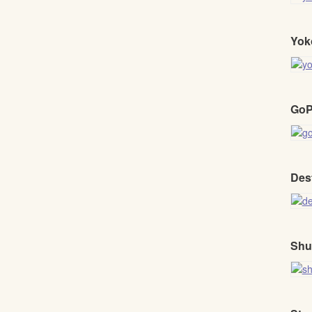
Yok
GoP
Des
Shu