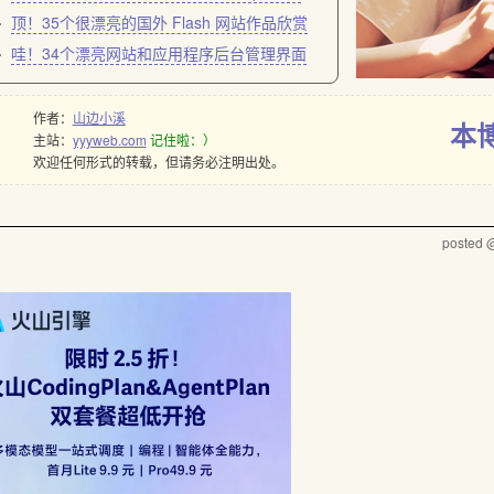
顶！35个很漂亮的国外 Flash 网站作品欣赏
哇！34个漂亮网站和应用程序后台管理界面
作者：
山边小溪
本
主站：
yyyweb.com
记住啦：）
欢迎任何形式的转载，但请务必注明出处。
posted