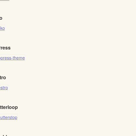
o
ress
tro
tterloop