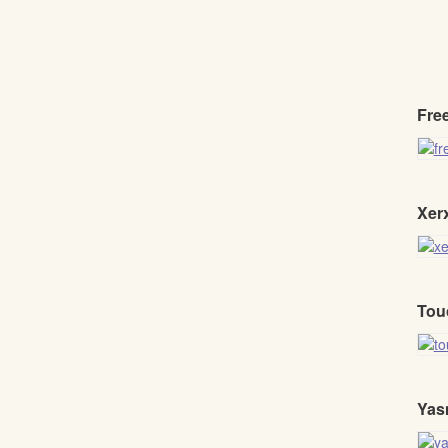
Fre
Xer
Tou
Yas