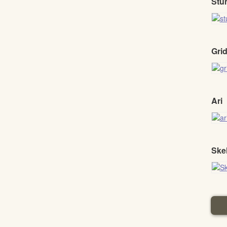
Stu
Gri
Ari
Ske