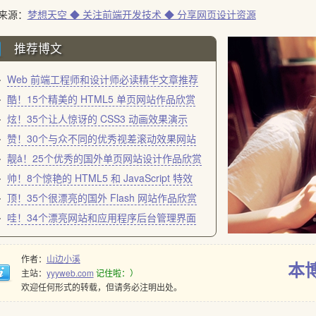
来源：
梦想天空 ◆ 关注前端开发技术 ◆ 分享网页设计资源
推荐博文
Web 前端工程师和设计师必读精华文章推荐
酷！15个精美的 HTML5 单页网站作品欣赏
炫！35个让人惊讶的 CSS3 动画效果演示
赞！30个与众不同的优秀视差滚动效果网站
靓å！25个优秀的国外单页网站设计作品欣赏
帅！8个惊艳的 HTML5 和 JavaScript 特效
顶！35个很漂亮的国外 Flash 网站作品欣赏
哇！34个漂亮网站和应用程序后台管理界面
作者：
山边小溪
本
主站：
yyyweb.com
记住啦：）
欢迎任何形式的转载，但请务必注明出处。