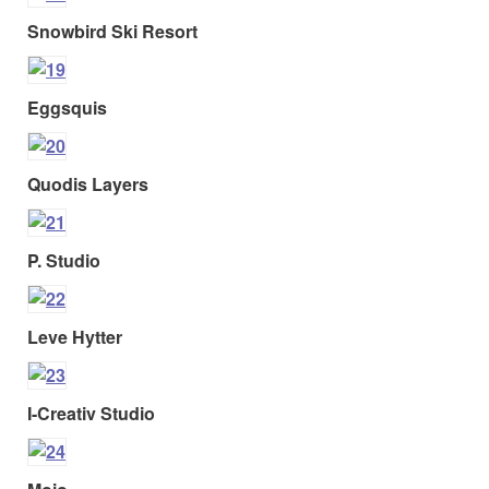
Snowbird Ski Resort
Eggsquis
Quodis Layers
P. Studio
Leve Hytter
I-Creativ Studio