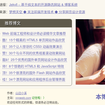
链接：
Jekyll – 基于纯文本的开源静态网站 & 博客系统
来源：
梦想天空 ◆ 关注前端开发技术 ◆ 分享网页设计资源
推荐博文
Web 前端工程师和设计师必读精华文章推荐
酷！15个精美的 HTML5 单页网站作品欣赏
炫！35个让人惊讶的 CSS3 动画效果演示
赞！30个与众不同的优秀视差滚动效果网站
靓å！25个优秀的国外单页网站设计作品欣赏
帅！8个惊艳的 HTML5 和 JavaScript 特效
顶！35个很漂亮的国外 Flash 网站作品欣赏
哇！34个漂亮网站和应用程序后台管理界面
作者：
山边小溪
本
主站：
yyyweb.com
记住啦：）
欢迎任何形式的转载，但请务必注明出处。