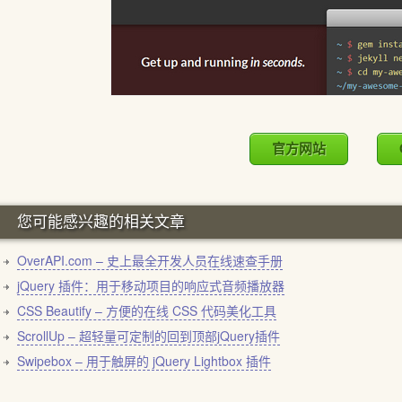
官方网站
您可能感兴趣的相关文章
OverAPI.com – 史上最全开发人员在线速查手册
jQuery 插件：用于移动项目的响应式音频播放器
CSS Beautify – 方便的在线 CSS 代码美化工具
ScrollUp – 超轻量可定制的回到顶部jQuery插件
Swipebox – 用于触屏的 jQuery Lightbox 插件