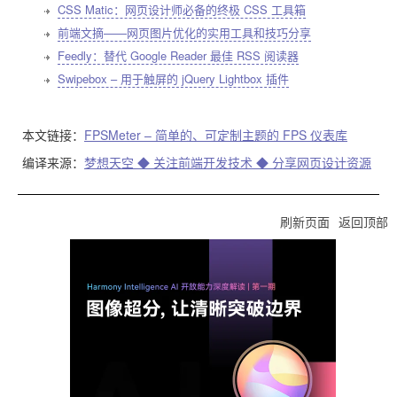
CSS Matic：网页设计师必备的终极 CSS 工具箱
前端文摘——网页图片优化的实用工具和技巧分享
Feedly：替代 Google Reader 最佳 RSS 阅读器
Swipebox – 用于触屏的 jQuery Lightbox 插件
本文链接：
FPSMeter – 简单的、可定制主题的 FPS 仪表库
编译来源：
梦想天空 ◆ 关注前端开发技术 ◆ 分享网页设计资源
刷新页面
返回顶部