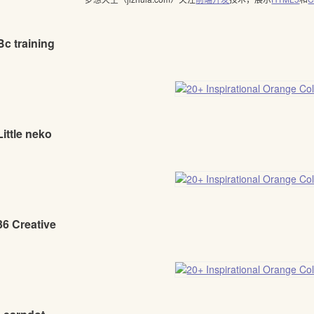
Bc training
Little neko
36 Creative