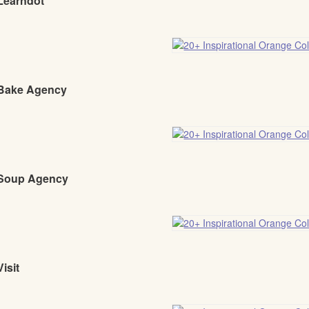
 Learndot
 Bake Agency
 Soup Agency
Visit