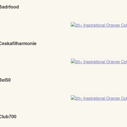
 Badrfood
 Ceskafilharmonie
Bel50
 Club700