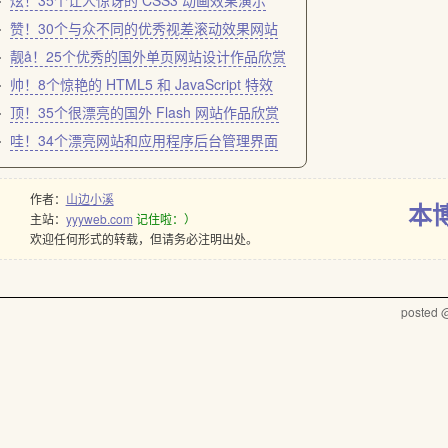
炫！35个让人惊讶的 CSS3 动画效果演示
赞！30个与众不同的优秀视差滚动效果网站
靓å！25个优秀的国外单页网站设计作品欣赏
帅！8个惊艳的 HTML5 和 JavaScript 特效
顶！35个很漂亮的国外 Flash 网站作品欣赏
哇！34个漂亮网站和应用程序后台管理界面
作者：
山边小溪
本
主站：
yyyweb.com
记住啦：）
欢迎任何形式的转载，但请务必注明出处。
posted