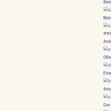
Star
Matt
梦想
And
Offs
Flyw
Ano
Cue