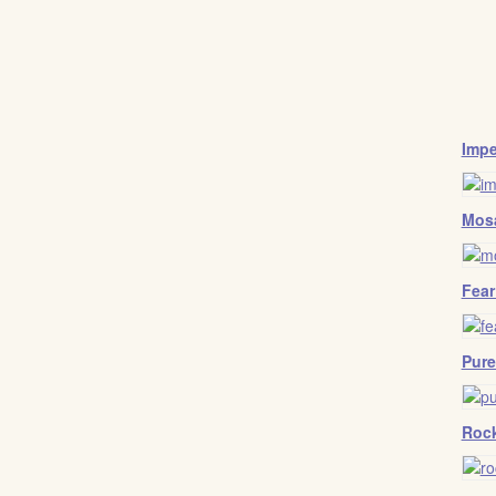
Impe
Mos
Fear
Pure
Rock