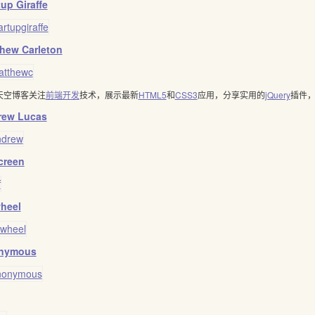
tup Giraffe
hew Carleton
天空博客关注
前端开发
技术，展示最新
HTML5
和
CSS3
应用，分享实用的
jQuery
插件
rew Lucas
creen
heel
nymous