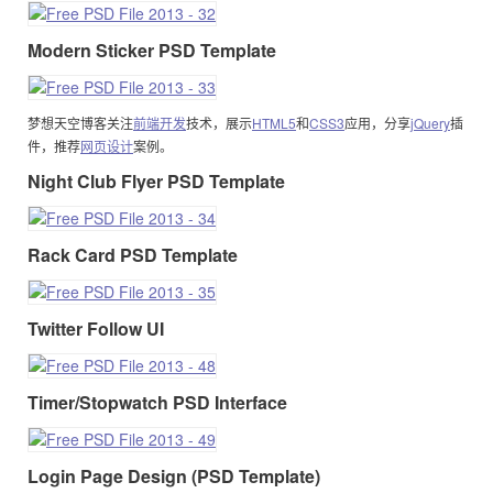
Modern Sticker PSD Template
梦想天空博客关注
前端开发
技术，展示
HTML5
和
CSS3
应用，分享
jQuery
插
件，推荐
网页设计
案例。
Night Club Flyer PSD Template
Rack Card PSD Template
Twitter Follow UI
Timer/Stopwatch PSD Interface
Login Page Design (PSD Template)