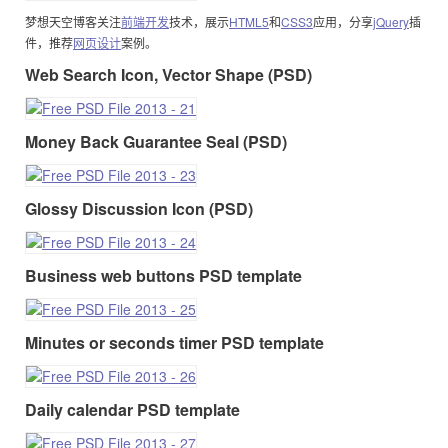
梦想天空博客关注
前端开发
技术，展示
HTML5
和
CSS3
应用，分享
jQuery
插
件，推荐
网页设计
案例。
Web Search Icon, Vector Shape (PSD)
Money Back Guarantee Seal (PSD)
Glossy Discussion Icon (PSD)
Business web buttons PSD template
Minutes or seconds timer PSD template
Daily calendar PSD template