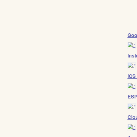
Goo
Ins
IOS
ESP
Clo