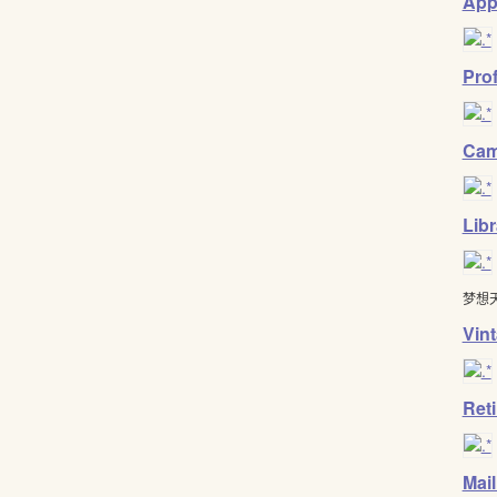
App
Pro
Cam
Libr
梦想
Vin
Ret
Mai