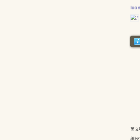
Ico
英文
编译