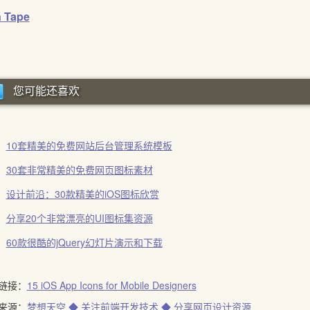
n Tape
您可能还喜欢
10套精美的免费网站后台管理系统模板
30套非常精美的免费网页图标素材
设计前沿：30款精美的iOS图标欣赏
分享20个非常漂亮的UI图标集资源
60款很酷的jQuery幻灯片演示和下载
链接：
15 iOS App Icons for Mobile Designers
来源：
梦想天空 ◆ 关注前端开发技术 ◆ 分享网页设计资源