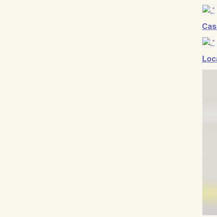
Cass
Loca