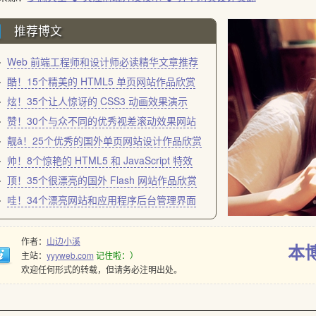
推荐博文
Web 前端工程师和设计师必读精华文章推荐
酷！15个精美的 HTML5 单页网站作品欣赏
炫！35个让人惊讶的 CSS3 动画效果演示
赞！30个与众不同的优秀视差滚动效果网站
靓å！25个优秀的国外单页网站设计作品欣赏
帅！8个惊艳的 HTML5 和 JavaScript 特效
顶！35个很漂亮的国外 Flash 网站作品欣赏
哇！34个漂亮网站和应用程序后台管理界面
作者：
山边小溪
本
主站：
yyyweb.com
记住啦：）
欢迎任何形式的转载，但请务必注明出处。