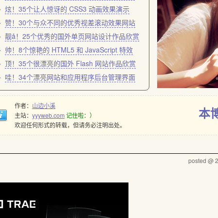
炫！35个让人惊讶的 CSS3 动画效果演示
赞！30个与众不同的优秀视差滚动效果网站
靓å！25个优秀的国外单页网站设计作品欣赏
帅！8个惊艳的 HTML5 和 JavaScript 特效
顶！35个很漂亮的国外 Flash 网站作品欣赏
哇！34个漂亮网站和应用程序后台管理界面
作者：
山边小溪
本
主站：
yyyweb.com
记住啦：）
欢迎任何形式的转载，但请务必注明出处。
posted @