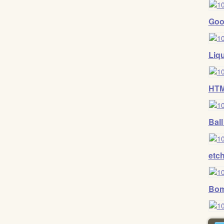
Goo
Liqu
HTM
Ball
etc
Bo