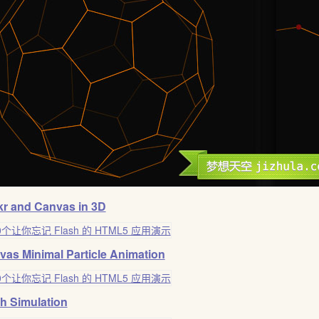
kr and Canvas in 3D
vas Minimal Particle Animation
th Simulation