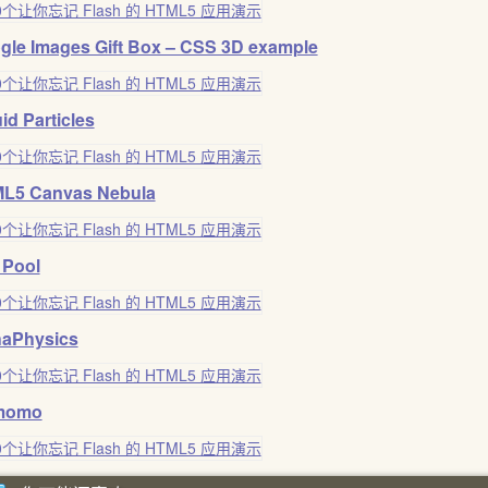
gle Images Gift Box – CSS 3D example
id Particles
L5 Canvas Nebula
 Pool
haPhysics
momo