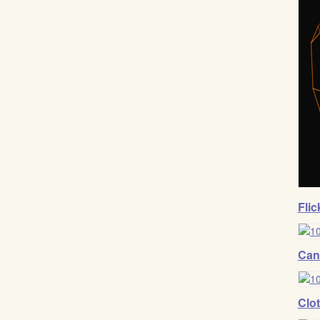
Flic
Can
Clo