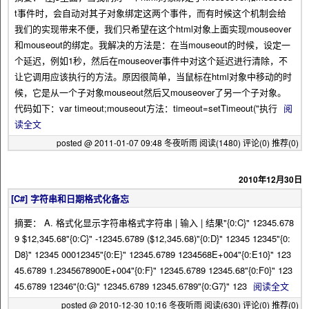
t事件时，会自动对其子对象绑定这两个事件，而有时候这个机制会给
我们的实现带来不便，我们只希望在这个html对象上面实现mouseover
和mouseout的绑定。我解决的方法是：在当mouseout的时候，设定一
个延迟，例如1秒，然后在mouseover事件中对这个延迟进行清除，不
让它调用应该执行的方法。原因很简单，当鼠标在html对象中移动的时
候，它是从一个子对象mouseout然后又mouseover了另一个子对象。
代码如下：var timeout;mouseout方法：timeout=setTimeout("执行
阅
读全文
posted @ 2011-01-07 09:48 冬夜听雨
阅读(1480)
评论(0)
推荐(0)
2010年12月30日
[C#] 字符串和日期格式化备忘
摘要： A. 格式化显示字符串格式字符串 | 输入 | 结果"{0:C}" 12345.678
9 $12,345.68"{0:C}" -12345.6789 ($12,345.68)"{0:D}" 12345 12345"{0:
D8}" 12345 00012345"{0:E}" 12345.6789 1234568E+004"{0:E10}" 123
45.6789 1.2345678900E+004"{0:F}" 12345.6789 12345.68"{0:F0}" 123
45.6789 12346"{0:G}" 12345.6789 12345.6789"{0:G7}" 123
阅读全文
posted @ 2010-12-30 10:16 冬夜听雨
阅读(630)
评论(0)
推荐(0)