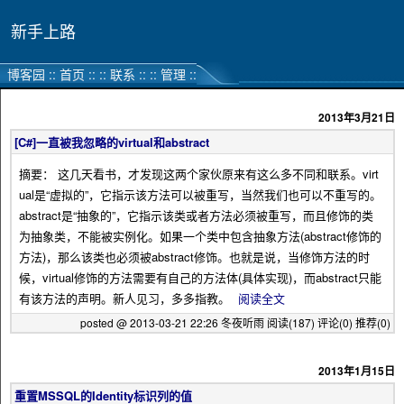
新手上路
博客园
::
首页
::
::
联系
::
::
管理
::
2013年3月21日
[C#]一直被我忽略的virtual和abstract
摘要： 这几天看书，才发现这两个家伙原来有这么多不同和联系。virt
ual是“虚拟的”，它指示该方法可以被重写，当然我们也可以不重写的。
abstract是“抽象的”，它指示该类或者方法必须被重写，而且修饰的类
为抽象类，不能被实例化。如果一个类中包含抽象方法(abstract修饰的
方法)，那么该类也必须被abstract修饰。也就是说，当修饰方法的时
候，virtual修饰的方法需要有自己的方法体(具体实现)，而abstract只能
有该方法的声明。新人见习，多多指教。
阅读全文
posted @ 2013-03-21 22:26 冬夜听雨
阅读(187)
评论(0)
推荐(0)
2013年1月15日
重置MSSQL的Identity标识列的值