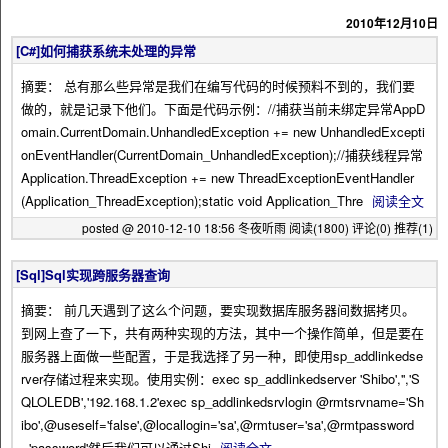
2010年12月10日
[C#]如何捕获系统未处理的异常
摘要： 总有那么些异常是我们在编写代码的时候预料不到的，我们要
做的，就是记录下他们。下面是代码示例：//捕获当前未绑定异常AppD
omain.CurrentDomain.UnhandledException += new UnhandledExcepti
onEventHandler(CurrentDomain_UnhandledException);//捕获线程异常
Application.ThreadException += new ThreadExceptionEventHandler
(Application_ThreadException);static void Application_Thre
阅读全文
posted @ 2010-12-10 18:56 冬夜听雨
阅读(1800)
评论(0)
推荐(1)
[Sql]Sql实现跨服务器查询
摘要： 前几天遇到了这么个问题，要实现数据库服务器间数据拷贝。
到网上查了一下，共有两种实现的方法，其中一个操作简单，但是要在
服务器上面做一些配置，于是我选择了另一种，即使用sp_addlinkedse
rver存储过程来实现。使用实例：exec sp_addlinkedserver 'Shibo','','S
QLOLEDB','192.168.1.2'exec sp_addlinkedsrvlogin @rmtsrvname='Sh
ibo',@useself='false',@locallogin='sa',@rmtuser='sa',@rmtpassword
='password'然后我们可以通过Shi
阅读全文