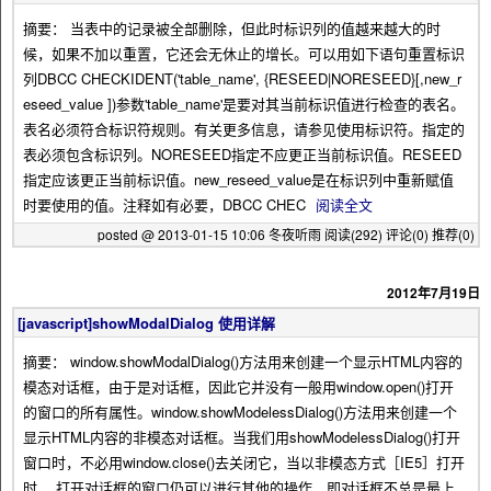
摘要： 当表中的记录被全部删除，但此时标识列的值越来越大的时
候，如果不加以重置，它还会无休止的增长。可以用如下语句重置标识
列DBCC CHECKIDENT('table_name', {RESEED|NORESEED}[,new_r
eseed_value ])参数'table_name'是要对其当前标识值进行检查的表名。
表名必须符合标识符规则。有关更多信息，请参见使用标识符。指定的
表必须包含标识列。NORESEED指定不应更正当前标识值。RESEED
指定应该更正当前标识值。new_reseed_value是在标识列中重新赋值
时要使用的值。注释如有必要，DBCC CHEC
阅读全文
posted @ 2013-01-15 10:06 冬夜听雨
阅读(292)
评论(0)
推荐(0)
2012年7月19日
[javascript]showModalDialog 使用详解
摘要： window.showModalDialog()方法用来创建一个显示HTML内容的
模态对话框，由于是对话框，因此它并没有一般用window.open()打开
的窗口的所有属性。window.showModelessDialog()方法用来创建一个
显示HTML内容的非模态对话框。当我们用showModelessDialog()打开
窗口时，不必用window.close()去关闭它，当以非模态方式［IE5］打开
时， 打开对话框的窗口仍可以进行其他的操作，即对话框不总是最上