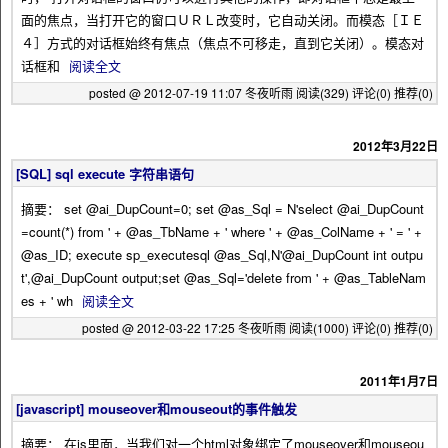
面的焦点，当打开它的窗口ＵＲＬ改变时，它自动关闭。而模态［ＩＥ
４］方式的对话框始终有焦点（焦点不可移走，直到它关闭）。模态对
话框和
阅读全文
posted @ 2012-07-19 11:07 冬夜听雨
阅读(329)
评论(0)
推荐(0)
2012年3月22日
[SQL] sql execute 字符串语句
摘要： set @ai_DupCount=0; set @as_Sql = N'select @ai_DupCount
=count(*) from ' + @as_TbName + ' where ' + @as_ColName + ' = ' +
@as_ID; execute sp_executesql @as_Sql,N'@ai_DupCount int outpu
t',@ai_DupCount output;set @as_Sql='delete from ' + @as_TableNam
es + ' wh
阅读全文
posted @ 2012-03-22 17:25 冬夜听雨
阅读(1000)
评论(0)
推荐(0)
2011年1月7日
[javascript] mouseover和mouseout的事件触发
摘要： 在js里面，当我们对一个html对象绑定了mouseover和mouseou