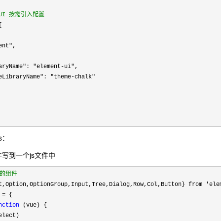
ntUI 按需引入配置


ent"
,

aryName": "element-ui"
,

eLibraryName": "theme-chalk"
js：
写到一个js文件中
要的组件
t,Option,OptionGroup,Input,Tree,Dialog,Row,Col,Button} from 'ele
 
=
 {

nction
 (Vue) {

lect)
