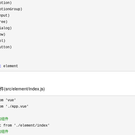
tion)

ptionGroup)

put)

ee)

alog)

w)

l)

tton)

t
 element
rc/element/index.js)
om 'vue'
om 
'./App.vue'

的组件
的组件