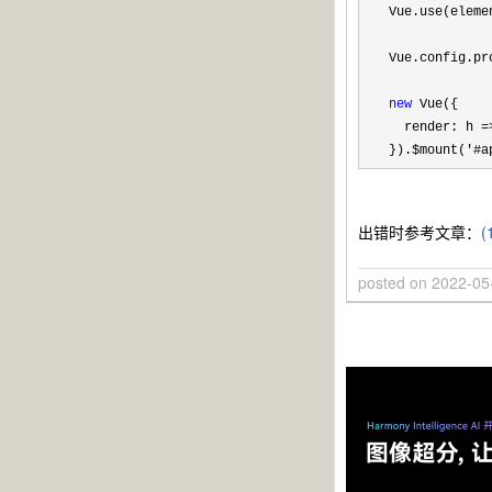
Vue.use(elemen
Vue.config.pr
new
 Vue({

  render: h 
=
}).$mount(
'#a
出错时参考文章：
posted on
2022-05