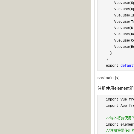
    Vue.use(Op
    Vue.use(O
    Vue.use(In
    Vue.use(Tr
    Vue.use(Di
    Vue.use(Ro
    Vue.use(Co
    Vue.use(Bu
  }

}

export 
defaul
scr/main.js：
注册使用element组件(s
import Vue fr
import App fr
//
导入将要使用
//
注册将要使用