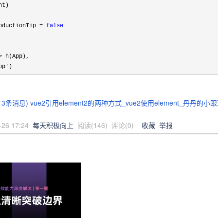
t)

oductionTip 
= 
false
>
 h(App),

pp')
(13条消息) vue2引用element2的两种方式_vue2使用element_丹丹的
-26 17:24
每天积极向上
阅读(
146
) 评论(
0
)
收藏
举报