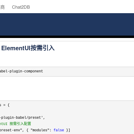
助商
Chat2DB
t - ElementUI按需引入
abel-plugin-component
s =
 {

-plugin-babel/preset'
,

entUI 按需引入配置
preset-env", { "modules": 
false
 }]
