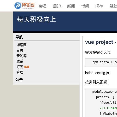
会员
周边
新闻
博问
闪存
赞
每天积极向上
导航
vue projec
博客园
首页
安装按需引入包
新随笔
联系
npm install b
订阅
管理
babel.config.js：
公告
按需引入配置
module.export
  presets: [

'@vue/cli
//
1.Elem
    ["@babel/