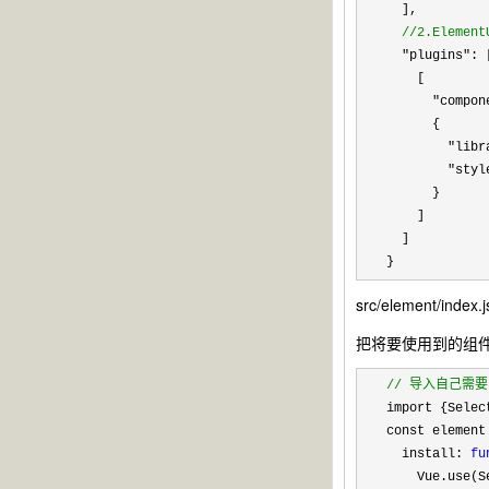
  ],

//
2.Eleme
  "plugins"
: [
    [

"compon
      {

"libr
"styl
      }

    ]

  ]

}
src/element/index.
把将要使用到的组件
//
 导入自己需
import {Selec
const element
  install: 
fu
    Vue.use(Se