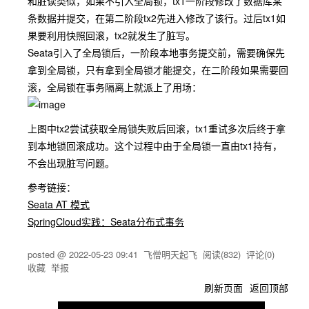
和脏读类似，如果不引入全局锁，tx1一阶段修改了数据库某
条数据并提交，在第二阶段tx2先进入修改了该行。过后tx1如
果要利用快照回滚，tx2就发生了脏写。
Seata引入了全局锁后，一阶段本地事务提交前，需要确保先
拿到全局锁，只有拿到全局锁才能提交，在二阶段如果需要回
滚，全局锁在事务隔离上就派上了用场：
上图中tx2尝试获取全局锁失败后回滚，tx1重试多次后终于拿
到本地锁回滚成功。这个过程中由于全局锁一直由tx1持有，
不会出现脏写问题。
参考链接：
Seata AT 模式
SpringCloud实践：Seata分布式事务
posted @
2022-05-23 09:41
飞僧明天起飞
阅读(
832
) 评论(
0
)
收藏
举报
刷新页面
返回顶部