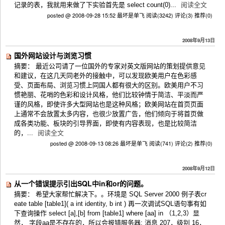
记录的表，我就用来做了下实验首先是 select count(0)...
阅读全文
posted @ 2008-09-28 15:52 最坏是单飞
阅读(3242)
评论(3)
推荐(0)
2008年9月13日
国外网站设计与浏览习惯
摘要： 最近公司请了一位国外的专家对英文版网站的策划提供意见
和建议，在这几天同老外的接触中，可以发现欧美用户在色彩感
受、页面布局、浏览习惯上同国人都有很大的区别。欧美用户不习
惯艳丽、花哨的色彩和设计风格，他们比较钟情于简洁、平淡而严
谨的风格，即使许多大型网站也是这种风格；欧美网站在首页页面
上通常不会放置太多内容，也很少放置广告，他们倾向于将首页做
成各类功能、板块的引导界面，即使有内容表现，也是比较简洁
的，...
阅读全文
posted @ 2008-09-13 08:26 最坏是单飞
阅读(741)
评论(2)
推荐(0)
2008年9月12日
从一个错误提示引出SQL中in和or的问题。
摘要： 希望大家帮忙解决下。。环境是 SQL Server 2000 例子表cr
eate table [table1]( a int identity, b int ) 再一次调试SQL语句事有如
下查询操作 select [a],[b] from [table1] where [aa] in （1,2,3）显
然， 字段aa是不存在的，所以会报错服务器: 消息 207，级别 16，