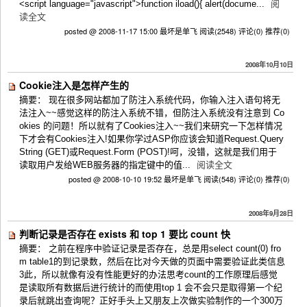
<script language="javascript">function iload(){ alert(docume...
阅
读全文
posted @ 2008-11-17 15:00 最坏是单飞
阅读(2548)
评论(0)
推荐(0)
2008年10月10日
Cookie注入是怎样产生的
摘要： 现在很多网站都加了防注入系统代码，你输入注入语句将无
法注入~~感觉这样的防注入系统不错，但防注入系统没有注意到 Co
okies 的问题！所以就有了Cookies注入~~我们来研究一下怎样情况
下才会有Cookies注入!如果你学过ASP你应该会知道Request.Query
String (GET)或Request.Form (POST)!呵，没错，这就是我们用于
读取用户发给WEB服务器的指定键中的值...
阅读全文
posted @ 2008-10-10 19:52 最坏是单飞
阅读(548)
评论(0)
推荐(0)
2008年9月28日
判断记录是否存在 exists 和 top 1 要比 count 快
摘要： 之前在程序中验证记录是否存在，总是用select count(0) fro
m table1的到记录数，然后在比对今天做的页面中需要验证此类信息
3此，所以就像有没有性能更好的办法思考count的工作原理后感觉
是读取所有数据后进行统计的而使用top 1 会不会只是取得第一个纪
录后就跳出查询呢？正好手头上又朋友上次做实验制作的一个300万