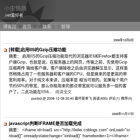
小虫快跑
.net爱好者
博客园
::
首页
::
::
联系
::
::
管理
2008年12月8日
[转载]启用IIS的Gzip压缩功能
摘要： 启用IIS的Gzip压缩功能现代的浏览器IE6和Firefox都支持客
户端Gzip，也就是说，在服务器上的网页，传输之前，先使用Gzip
压缩再传 输给客户端，客户端接收之后由浏览器解压显示，这样虽
然稍微占用了一些服务器和客户端的CPU，但是换来的是更高的带
宽利用率。对于纯文本来讲，压缩率是 相当可观的。如果每个用户
节约50%的带宽，那么你租用来的那点带宽就可以服务多一倍的客
户了。二此功能在IIS6...
阅读全文
posted @ 2008-12-08 20:40 最坏是单飞
阅读(600)
评论(1)
推荐(0)
2008年11月17日
javascript判断IFRAME是否加载完成
摘要： <iframe id=load1 src="http://leilei.cnblogs.com" onLoad="io
nload()" onreadystatechange="ionload()" frameborder=1></iframe>