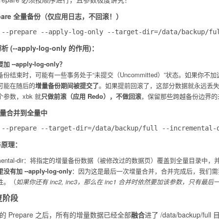
epare 全量备份（仅应用日志，不回滚！）
析 (
--apply-log-only
的作用)：
要加
--apply-log-only
？
份结束时，可能有一些事务处于“未提交（Uncommitted）”状态。如果你不加
可能在随后的
增量备份期间被提交了
。如果提前回滚了，这部分数据就永远丢
参数，xbk 就
只做前滚（应用 Redo），不做回滚
，保留那些跨越备份边界的
增量合并到全量中
与原理：
ental-dir
：将指定的增量备份数据（被修改过的数据页）覆盖到全量目录中，并应用增
里没有加
--apply-log-only
：因为这是最后一次增量合并，合并完成后，我们需
性。（
如果你还有 inc2, inc3，那么在 inc1 合并时依然要加该参数，只有最
恢复阶段
 Prepare 之后，所有的增量数据已经全部
融合
进了
/data/backup/full
目