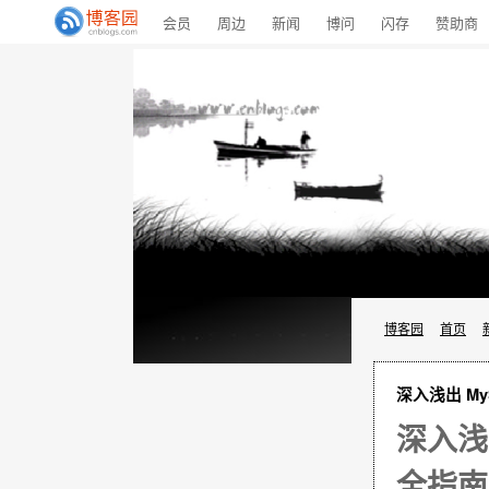
会员
周边
新闻
博问
闪存
赞助商
博客园
首页
深入浅出 M
深入浅
全指南