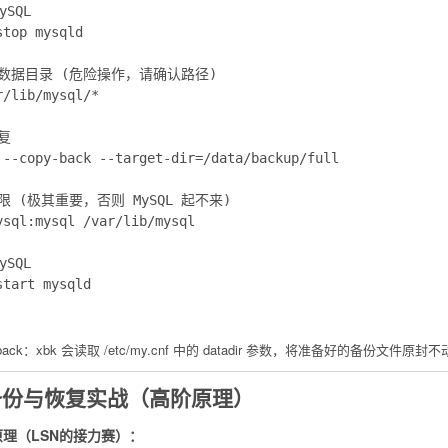
SQL

top mysqld

原数据目录 (危险操作，请确认路径)

/lib/mysql/*

复

 --copy-back --target-dir=/data/backup/full

限 (极其重要，否则 MySQL 起不来)

ysql:mysql /var/lib/mysql

SQL

：
back
：xbk 会读取
/etc/my.cnf
中的
datadir
参数，将准备好的备份文件原封不动地
量备份与恢复实战（高阶原理）
原理（LSN的接力赛）：