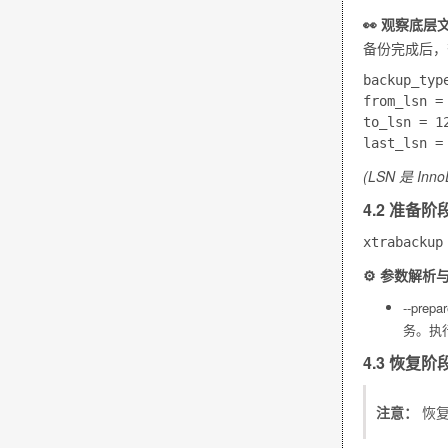
👀 观察底层
备份完成后
backup_type
from_lsn = 
to_lsn = 1
(LSN 是 
4.2 准备阶段
⚙️ 参数解析
--prepa
务。执
4.3 恢复阶段 
注意：
恢复