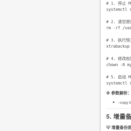
# 1. 停止 My
systemctl s
# 2. 清空
rm -rf /var
# 3. 执行恢
xtrabackup
# 4. 修改权
chown -R m
# 5. 启动 My
⚙️ 参数解析
--copy-
5. 增
💡 增量备份