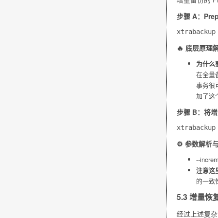
步骤 A：Pr
🔥 底层原理解
为什么
在全量备
事务很
加了这个
步骤 B：将
⚙️ 参数解析
--increm
注意这
的一致
5.3 增量
经过上述复杂的