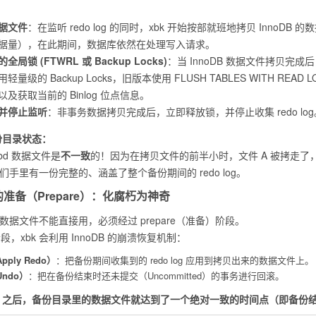
据文件
：在监听 redo log 的同时，xbk 开始按部就班地拷贝 InnoDB 的
据量），在此期间，数据库依然在处理写入请求。
全局锁 (FTWRL 或 Backup Locks)
：当 InnoDB 数据文件拷贝完成后
轻量级的 Backup Locks，旧版本使用
FLUSH TABLES WITH READ L
及获取当前的 Binlog 位点信息。
并停止监听
：非事务数据拷贝完成后，立即释放锁，并停止收集 redo log
备份目录状态：
ibd
数据文件是
不一致
的！因为在拷贝文件的前半小时，文件 A 被拷走了
们手里有一份完整的、涵盖了整个备份期间的
redo log
。
前的准备（Prepare）：化腐朽为神奇
的数据文件不能直接用，必须经过
prepare
（准备）阶段。
段，xbk 会利用 InnoDB 的崩溃恢复机制：
ply Redo）
：把备份期间收集到的
redo log
应用到拷贝出来的数据文件上。
ndo）
：把在备份结束时还未提交（Uncommitted）的事务进行回滚。
之后，备份目录里的数据文件就达到了一个绝对一致的时间点（即备份