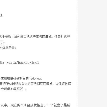
这个参数，xbk 就会把这些事务
回滚
掉。但是！这些
失了。
未提交事务。
量备份期间的 redo log。
要把所有最终未提交的事务彻底回滚掉，以保证数据
后一个增量不需要加
）。
录中。现在的 full 目录就相当于一个包含了最新