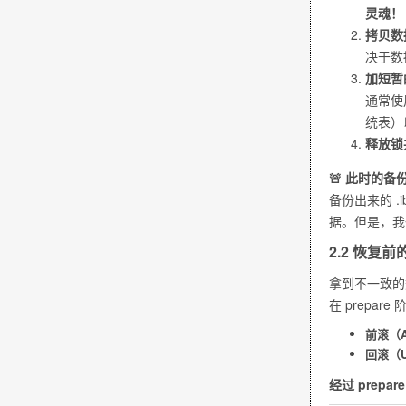
灵魂！
拷贝数
决于数
加短暂的
通常使用
统表）以
释放锁
🚨 此时的
备份出来的
.
据。但是，我
2.2 恢复
拿到不一致
在
prepare
阶
前滚（Ap
回滚（U
经过
prepare