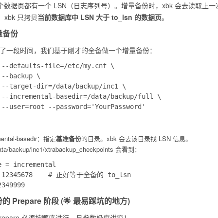
的每个数据页都有一个 LSN（日志序列号）。增量备份时，xbk 会去读取上
xbk 只拷贝
当前数据库中 LSN 大于
to_lsn
的数据页
。
增量备份
了一段时间，我们基于刚才的全备做一个增量备份：
 --defaults-file=/etc/my.cnf \

--backup \

 --target-dir=/data/backup/inc1 \

 --incremental-basedir=/data/backup/full \

：
mental-basedir
：指定
基准备份
的目录。xbk 会去该目录找 LSN 信息。
ata/backup/inc1/xtrabackup_checkpoints
会看到：
 = incremental

= 12345678    # 正好等于全备的 to_lsn

份的 Prepare 阶段 (🌟 最易踩坑的地方)
repare 必须按顺序进行，且参数极度讲究！