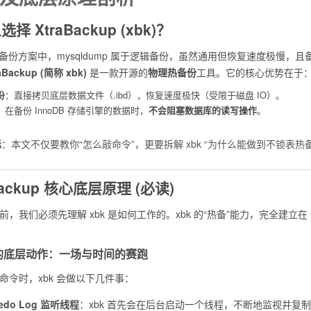
选择 XtraBackup (xbk)？
 的备份方案中，
mysqldump
属于逻辑备份，虽然通用但恢复速度极慢，且
raBackup (简称 xbk)
是一款开源的
物理热备份
工具。它的核心优势在于
份
：直接拷贝底层数据文件（
.ibd
），恢复速度极快（受限于磁盘 IO）。
：在备份 InnoDB 存储引擎的数据时，
不会阻塞数据库的读写操作
。
标
：本文不仅要教你“怎么敲命令”，更要拆解 xbk “为什么能做到不锁表热
aBackup 核心底层原理 (必读)
，我们必须先理解 xbk 是如何工作的。xbk 的“热备”能力，完全建立在
份时的底层动作：一场与时间的赛跑
命令时，xbk 会做以下几件事：
edo Log 监听线程
：xbk 首先会在后台启动一个线程，不断地监视并复制 