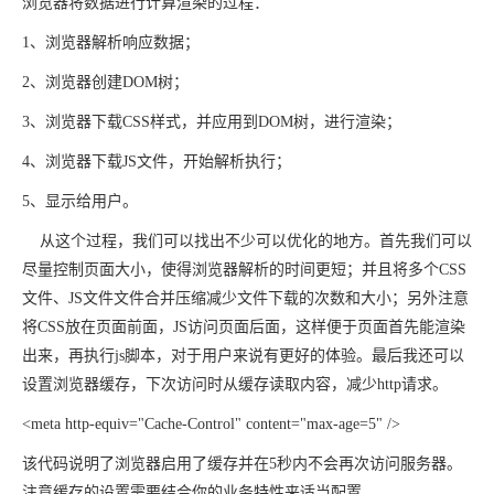
浏览器将数据进行计算渲染的过程：
1、浏览器解析响应数据；
2、浏览器创建DOM树；
3、浏览器下载CSS样式，并应用到DOM树，进行渲染；
4、浏览器下载JS文件，开始解析执行；
5、显示给用户。
从这个过程，我们可以找出不少可以优化的地方。首先我们可以
尽量控制页面大小，使得浏览器解析的时间更短；并且将多个CSS
文件、JS文件文件合并压缩减少文件下载的次数和大小；另外注意
将CSS放在页面前面，JS访问页面后面，这样便于页面首先能渲染
出来，再执行js脚本，对于用户来说有更好的体验。最后我还可以
设置浏览器缓存，下次访问时从缓存读取内容，减少http请求。
<
meta
http-equiv
="Cache-Control"
content
="max-age=5"
/>
该代码说明了浏览器启用了缓存并在5秒内不会再次访问服务器。
注意缓存的设置需要结合你的业务特性来适当配置。