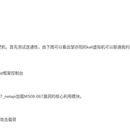
rver靶机，首先测试连通性，由下图可以看出邹亦阳的kali虚拟机可以联通我
loit框架控制台
8_067_netapi加载MS08-067漏洞的核心利用模块。
的攻击载荷