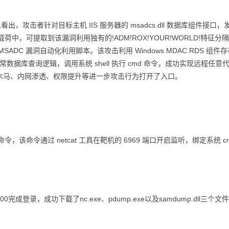
以看出，攻击者针对目标主机 IIS 服务器的 msadcs.dll 数据库组件接口，
载荷中，可提取到该漏洞利用独有的!ADM!ROX!YOUR!WORLD!特征分
DC 漏洞自动化利用脚本。该攻击利用 Windows MDAC RDS 组件
数据库查询逻辑，调用系统 shell 执行 cmd 命令，成功实现远程任意
木马、内网渗透、权限提升等进一步攻击行为打开了入口。
exe 命令，该命令通过 netcat 工具在靶机的 6969 端口开启监听，绑定系统 c
0完成登录，成功下载了nc.exe、pdump.exe以及samdump.dll三个文