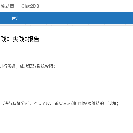
赞助商
Chat2DB
管理
攻防实践》实践6报告
67 漏洞进行渗透，成功获取系统权限；
统破解攻击进行取证分析，还原了攻击者从漏洞利用到权限维持的全过程；