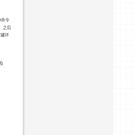
d命令
句。之后
蜜罐环
及