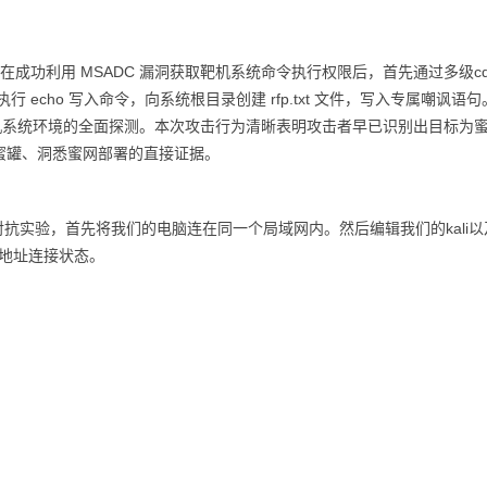
在成功利用 MSADC 漏洞获取靶机系统命令执行权限后，首先通过多级c
echo 写入命令，向系统根目录创建 rfp.txt 文件，写入专属嘲讽语
对靶机系统环境的全面探测。本次攻击行为清晰表明攻击者早已识别出目标为
蜜罐、洞悉蜜网部署的直接证据。
抗实验，首先将我们的电脑连在同一个局域网内。然后编辑我们的kali以
物理地址连接状态。