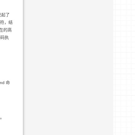
发起了
隔符，结
存在的高
代码执
md 命
件。