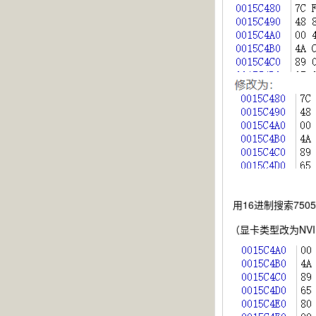
用16进制搜索7505B
（显卡类型改为NVIDI