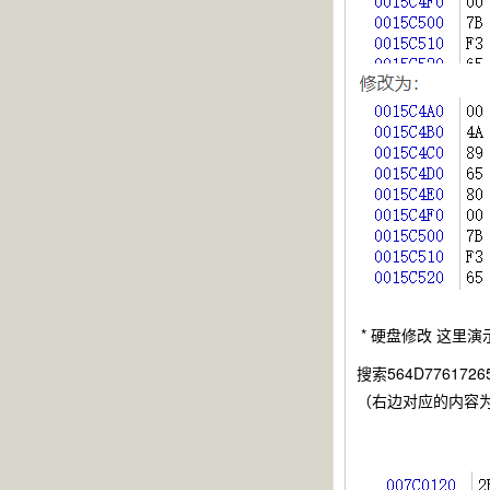
* 硬盘修改 这里演
搜索564D77617265
（右边对应的内容为：VMw