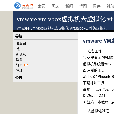
会员
周边
新闻
博问
闪存
赞
vmware vm vbox虚拟机去虚拟化 v
vmware vm vbox虚拟机去虚拟化 virtualbox硬件级虚拟机
导航
vmware 
博客园
首页
一 准备工作
新随笔
1. 这里演示的VM虚
联系
虚拟机系统是win7 
订阅
2. 用到的工具
管理
winhex和Phoenix B
公告
下载地址工具
链接：https://pan.
提取码：1221
3. 注意：本教程
二 去虚拟化过程