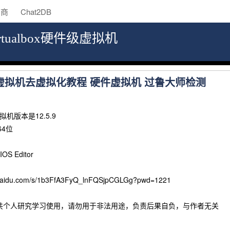
助商
Chat2DB
irtualbox硬件级虚拟机
VM虚拟机去虚拟化教程 硬件虚拟机 过鲁大师检测
拟机版本是12.5.9
64位
IOS Editor
baidu.com/s/1b3FfA3FyQ_lnFQSjpCGLGg?pwd=1221
只共个人研究学习使用，请勿用于非法用途，负责后果自负，与作者无关