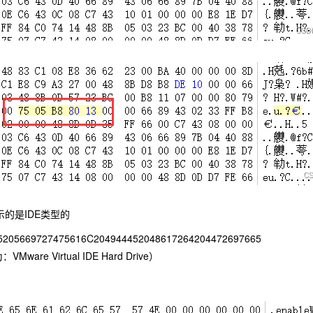
示的是IDE类型的
205669727475616C204944452048617264204472697665
are Virtual IDE Hard Drive）