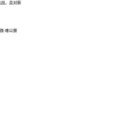
挑战，且对新
微-难以察