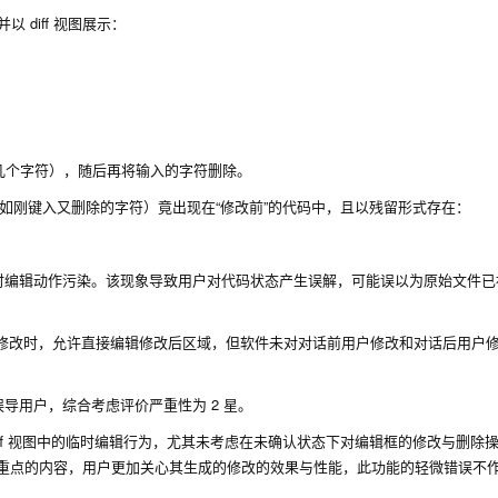
以 diff 视图展示：
入几个字符），随后再将输入的字符删除。
内容（如刚键入又删除的字符）竟出现在“修改前”的代码中，且以残留形式存在：
受临时编辑动作污染。该现象导致用户对代码状态产生误解，可能误以为原始文件
件在用户未确认修改时，允许直接编辑修改后区域，但软件未对对话前用户修改和对话后用
。
误导用户，综合考虑评价严重性为 2 星。
diff 视图中的临时编辑行为，尤其未考虑在未确认状态下对编辑框的修改与删除
期作为更新重点的内容，用户更加关心其生成的修改的效果与性能，此功能的轻微错误不