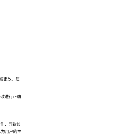
已被更改，属
户修改进行正确
操作，导致该
作为用户的主