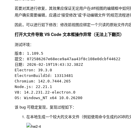
若要对其进行修复，其效果应保证无论用户在diff视图的编辑框中
用户确实需要编辑，应通过“接受修改”或“手动编辑文件”的规范流程进
因此，可以进行如下修改：修改前视图应绑定一个只读的原始文件内容快
打开大文件导致 VS Code 文本框操作异常（无法上下翻页）
测试环境：
版本: 1.109.5

提交: 072586267e68ece9a47aa43f8c108e0dcbf44622

日期: 2026-02-19T19:43:32.382Z

Electron: 39.3.0

ElectronBuildId: 13313481

Chromium: 142.0.7444.265

Node.js: 22.21.1

V8: 14.2.231.22-electron.0

该 bug 可稳定复现，复现过程如下：
在本地生成一个较大的文本文件（例如使用命令生成约2GB的