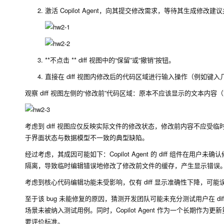
激活 Copilot Agent，向其提交修改需求，等待其生成修改建议并
**不点击 ** diff 视图中的“保留”或“撤销”按钮。
直接在 diff 视图内修改后的代码区域进行输入操作（例如键
观察 diff 视图左侧的“修改前”代码区域：原本不应该显示的文本
考虑到 diff 视图应仅反映实际文件的修改状态，修改前内容不应
于界面状态与数据模型不一致的典型缺陷。
经过考虑，其成因可能如下：Copilot Agent 的 diff 组
隔离，导致临时编辑错误地修改了修改前文件的缓存，产生显示错误
考虑到核心代码编辑功能未受影响，仅有 diff 显示准确性下降，可能
至于该 bug 未能修复的原因，猜测开发团队可能未充分测试用户在 
场景未被纳入测试用例。同时，Copilot Agent 作为一个长
要评价标准。