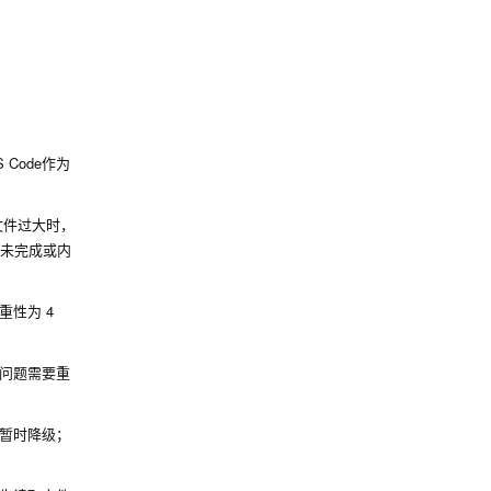
Code作为
文件过大时，
算未完成或内
性为 4
问题需要重
暂时降级；