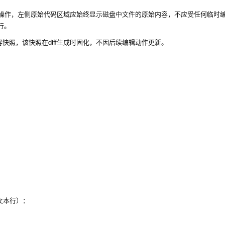
如何操作，左侧原始代码区域应始终显示磁盘中文件的原始内容，不应受任何临时
行。
照，该快照在diff生成时固化，不因后续编辑动作更新。
文本行）：