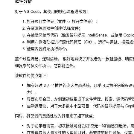
软件分析
对于 VS Code，其使用的核心流程通常为：
打开项目文件夹（
文件 -> 打开文件夹
）；
在资源管理器中创建/选择文件；
在编辑区编写代码（触发智能提示 IntelliSense，或使用 Copilo
利用左侧活动栏进行源代码管理（Git）、运行与调试、搜索
使用内置终端执行命令。
整个过程流畅，逻辑清晰， 很好地解决了开发者对一款轻量级、响
理复杂的多文件项目，它都能胜任。
该软件的优点如下：
拥有超过 3 万个插件的庞大生态系统，几乎可以为任何编程语
力）。
界面布局合理，左侧活动栏集成了文件管理、搜索、源代码管
启动速度快，对于大多数中小型项目，代码的智能提示与 Copil
同时，其配置的灵活性也为其带来了如下缺点：
对于初学者而言，初次接触可能会因“空无一物”而感到迷茫，
在处理包含大量文件的大型项目时，若安装的插件过多、过重