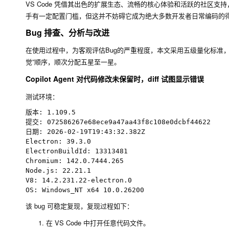
VS Code 凭借其出色的扩展生态、流畅的核心体验和活跃的社区
手有一定配置门槛，但这并不妨碍它成为绝大多数开发者日常编码的
Bug 排查、分析与改进
在使用过程中，为客观评估Bug的严重程度，本文采用五级量化标准，
觉”顺序，顺次分配五星至一星。
Copilot Agent 对代码修改未保留时，diff 试图显示错误
测试环境：
版本: 1.109.5

提交: 072586267e68ece9a47aa43f8c108e0dcbf44622

日期: 2026-02-19T19:43:32.382Z

Electron: 39.3.0

ElectronBuildId: 13313481

Chromium: 142.0.7444.265

Node.js: 22.21.1

V8: 14.2.231.22-electron.0

该 bug 可稳定复现，复现过程如下：
在 VS Code 中打开任意代码文件。