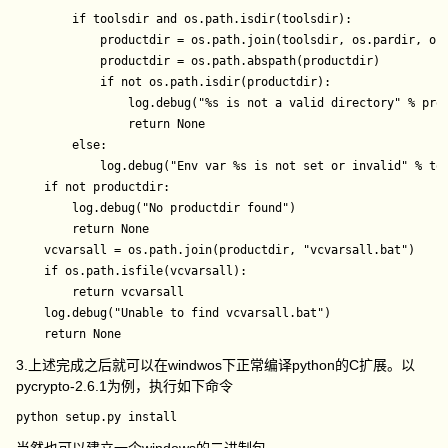
        if toolsdir and os.path.isdir(toolsdir):

            productdir = os.path.join(toolsdir, os.pardir, os.
            productdir = os.path.abspath(productdir)

            if not os.path.isdir(productdir):

                log.debug("%s is not a valid directory" % prod
                return None

        else:

            log.debug("Env var %s is not set or invalid" % too
    if not productdir:

        log.debug("No productdir found")

        return None

    vcvarsall = os.path.join(productdir, "vcvarsall.bat")

    if os.path.isfile(vcvarsall):

        return vcvarsall

    log.debug("Unable to find vcvarsall.bat")

3.上述完成之后就可以在windwos下正常编译python的C扩展。以
pycrypto-2.6.1为例，执行如下命令