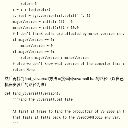
        return 6

    i = i + len(prefix)

    s, rest = sys.version[i:].split(" ", 1)

    majorVersion = int(s[:-2]) - 6

    minorVersion = int(s[2:3]) / 10.0

    # I don't think paths are affected by minor version in ver
    if majorVersion == 6:

        minorVersion = 0

    if majorVersion >= 6:

        return majorVersion + minorVersion

    # else we don't know what version of the compiler this is

然后再找到find_vcvarsall方法直接返回vcvarsall.bat的路径（以自己
机器安装后的路径为准）
def find_vcvarsall(version):

    """Find the vcvarsall.bat file

    At first it tries to find the productdir of VS 2008 in the
    that fails it falls back to the VS90COMNTOOLS env var.

    """
