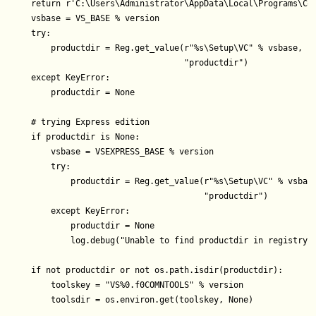
    return r'C:\Users\Administrator\AppData\Local\Programs\Com
    vsbase = VS_BASE % version

    try:

        productdir = Reg.get_value(r"%s\Setup\VC" % vsbase,

                                   "productdir")

    except KeyError:

        productdir = None

    # trying Express edition

    if productdir is None:

        vsbase = VSEXPRESS_BASE % version

        try:

            productdir = Reg.get_value(r"%s\Setup\VC" % vsbase
                                       "productdir")

        except KeyError:

            productdir = None

            log.debug("Unable to find productdir in registry")
    if not productdir or not os.path.isdir(productdir):

        toolskey = "VS%0.f0COMNTOOLS" % version

        toolsdir = os.environ.get(toolskey, None)
