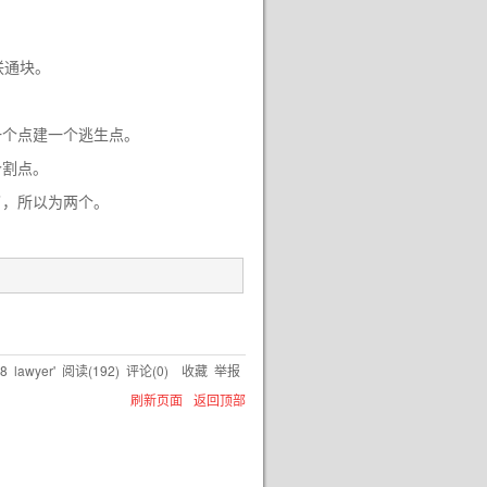
联通块。
一个点建一个逃生点。
个割点。
了，所以为两个。
38
lawyer'
阅读(
192
) 评论(
0
)
收藏
举报
刷新页面
返回顶部