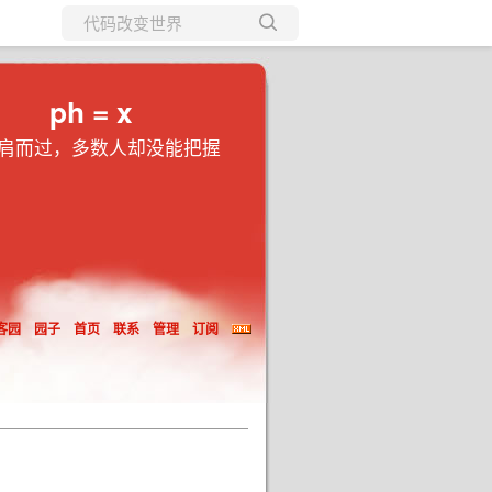
所有博客
当前博客
ph = x
肩而过，多数人却没能把握
客园
园子
首页
联系
管理
订阅