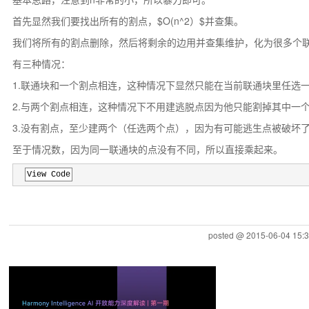
首先显然我们要找出所有的割点，$O(n^2）$并查集。
我们将所有的割点删除，然后将剩余的边用并查集维护，化为很多个
有三种情况：
1.联通块和一个割点相连，这种情况下显然只能在当前联通块里任选
2.与两个割点相连，这种情况下不用建逃脱点因为他只能割掉其中一
3.没有割点，至少建两个（任选两个点），因为有可能逃生点被破坏
至于情况数，因为同一联通块的点没有不同，所以直接乘起来。
View Code
posted @
2015-06-04 15: