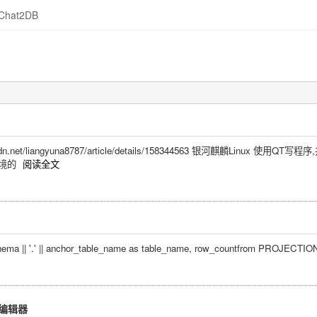
Chat2DB
dn.net/liangyuna8787/article/details/158344563 银河麒麟Linux 使用
环境的
阅读全文
ema || '.' || anchor_table_name as table_name, row_countfrom PROJECTI
L编辑器