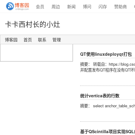
会员
周边
新闻
博问
闪存
赞助商
卡卡西村长的小灶
博客园
首页
联系
管理
QT使用linuxdeployqt打包
摘要： 转载自：https://blog.cs
并配置发布QT程序在没有QT
统计vertica表的行数
摘要： select anchor_table_sch
基于QScintilla项目实现SQ