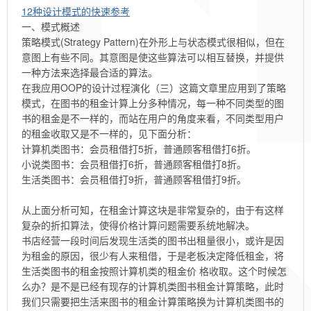
12种设计模式的快速参考
一、模式概述
策略模式(Strategy Pattern)在外形上与状态模式很相似，但在
意图上有些不同。其意图是使这些算法可以相互替换，并提供
一种方法来选择最合适的算法。
在我应用OOP的设计过程演化（三）这篇文章里应用到了策略
模式，在图书的租金计算上分多种情况，每一种不同类型的图
书的租金是不一样的，而站在用户的角度来看，不同类型用户
的租金收取又是不一样的，见下面分析：
计算机类图书：会员租借打5折，普通顾客租借打6折。
小说类图书：会员租借打6折，普通顾客租借打8折。
生活类图书：会员租借打9折，普通顾客租借打9折。
从上面分析可知，在租金计算这块是非常复杂的，由于有这样
复杂的折扣算法，使得价格计算问题需要系统地解决。
书店经营一段时间后发现生活类的图书出租量很小，或许是因
为租金的原因，很少有人来租借，于是老板决定降低租金，将
生活类图书的租金按照计算机类的租金价 格收取。这个时候怎
么办？是不是已经有现存的计算机类图书租金计算策略，此时
我们只需要把生活来图书的租金计算策略换为计算机类图书的