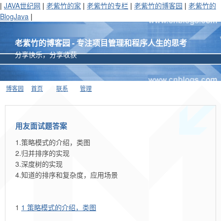
|
JAVA世纪网
|
老紫竹的家
|
老紫竹的专栏
|
老紫竹的博客园
|
老紫竹的
BlogJava
|
老紫竹的博客园 - 专注项目管理和程序人生的思考
分享快乐，分享收获
博客园
首页
联系
管理
用友面试题答案
1.策略模式的介绍，类图
2.归并排序的实现
3.深度树的实现
4.知道的排序和复杂度，应用场景
1
1 策略模式的介绍，类图