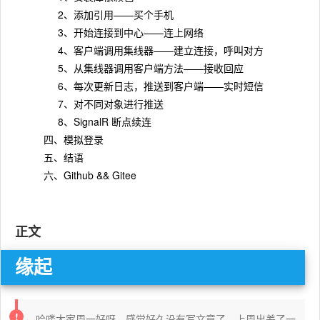
2、添加引用——买个手机
3、开始连接到中心——连上网络
4、客户端调用集线器——建立连接，呼叫对方
5、从集线器调用客户端方法——接收回应
6、每次更新日志，推送到客户端——实时短信
7、对不同对象进行推送
8、SignalR 断点续连
四、模拟登录
五、结语
六、Github && Gitee
正文
缘起
哈喽大家周一好呀，感觉好久没有写文章了，上周出差了一