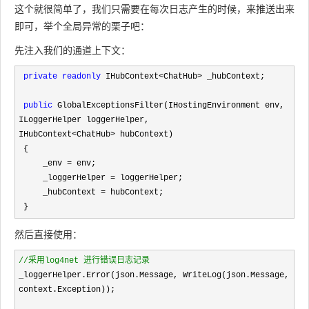
这个就很简单了，我们只需要在每次日志产生的时候，来推送出来
即可，举个全局异常的栗子吧：
先注入我们的通道上下文：
private
readonly
 IHubContext<ChatHub>
 _hubContext;

public
 GlobalExceptionsFilter(IHostingEnvironment env, 
ILoggerHelper loggerHelper,

IHubContext
<ChatHub>
 hubContext)

 {

     _env 
=
 env;

     _loggerHelper 
=
 loggerHelper;

     _hubContext 
=
 hubContext;

 }
然后直接使用：
//
采用log4net 进行错误日志记录
_loggerHelper.Error(json.Message, WriteLog(json.Message, 
context.Exception));
