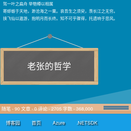
驾一叶之扁舟 举匏樽以相属
寄蜉蝣于天地，渺沧海之一粟。哀吾生之须臾，羡长江之无穷。
挟飞仙以遨游，抱明月而长终。知不可乎骤得，托遗响于悲风。
老张的哲学
随笔 - 90 文章 - 0 评论 - 2705 字数 - 368,000
博客园
首页
Azure
.NETSDK