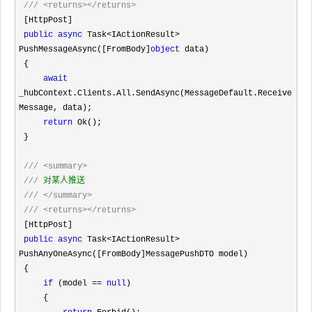
///
<returns></returns>
 [HttpPost]

public
async
 Task<IActionResult> 
PushMessageAsync([FromBody]
object
 data)

 {

await
_hubContext.Clients.All.SendAsync(MessageDefault.Receive
Message, data);

return
 Ok();

 }

///
<summary>
///
 对某人推送

///
</summary>
///
<returns></returns>
 [HttpPost]

public
async
 Task<IActionResult>
PushAnyOneAsync([FromBody]MessagePushDTO model)

 {

if
 (model == 
null
)

     {
