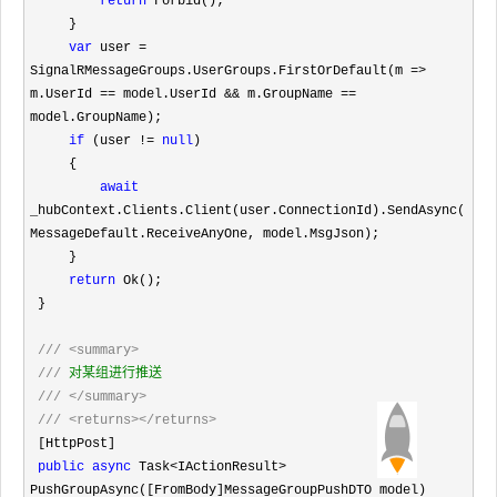
return
 Forbid();

     }

var
 user = 
SignalRMessageGroups.UserGroups.FirstOrDefault(m => 
m.UserId == model.UserId && m.GroupName ==
model.GroupName);

if
 (user != 
null
)

     {

await
_hubContext.Clients.Client(user.ConnectionId).SendAsync(
MessageDefault.ReceiveAnyOne, model.MsgJson);

     }

return
 Ok();

 }

///
<summary>
///
 对某组进行推送

///
</summary>
///
<returns></returns>
 [HttpPost]

public
async
 Task<IActionResult>
PushGroupAsync([FromBody]MessageGroupPushDTO model)
