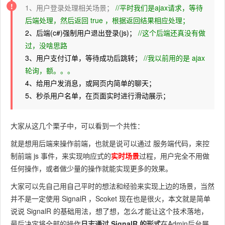
1、用户登录处理相关场景；
//平时我们是ajax请求，等待
后端处理，然后返回 true ，根据返回结果相应处理；
2、后端(c#)强制用户退出登录(js)；
//这个后端还真没有做
过，没啥思路
3、用户支付订单，等待成功后跳转；
//我以前用的是 ajax
轮询，额。。。
4、给用户发消息，或网页内简单的聊天；
5、秒杀用户名单，在页面实时进行滑动展示；
大家从这几个栗子中，可以看到一个共性：
就是想用后端来操作前端，也就是说可以通过 服务端代码，来控
制前端 js 事件，来实现响应式的
实时场景
过程，用户完全不用做
任何操作，或者做少量的操作就能实现更多的效果。
大家可以先自己用自己平时的想法和经验来实现上边的场景，当然
并不是一定使用 SignalR ，Scoket 现在也是很火，本文就是简单
说说 SignalR 的基础用法，想了想，怎么才能让这个技术落地，
最后决定将全部的操作
日志通过 SignalR 的形式
在Admin后台展