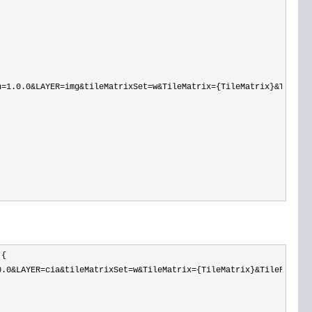
n=1.0.0&LAYER=img&tileMatrixSet=w&TileMatrix={TileMatrix}&TileRo
{

0.0&LAYER=cia&tileMatrixSet=w&TileMatrix={TileMatrix}&TileRow={T