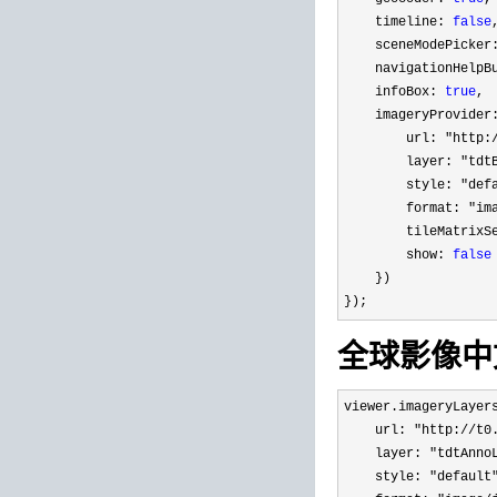
    timeline: 
false
    sceneModePicker
    navigationHelpB
    infoBox: 
true
, 
    imageryProvider
        url: "
http:
        layer: 
"tdt
        style: "
def
        format: "
im
        tileMatrixS
        show: 
false
    })

});
全球影像中
viewer.imageryLayer
    url: 
"http://t0
    layer: 
"tdtAnno
    style: 
"default