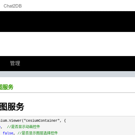
Chat2DB
管理
地图服务
图服务
sium.Viewer("cesiumContainer"
, {

e
,  
//
是否显示动画控件
: 
false
, 
//
是否显示图层选择控件