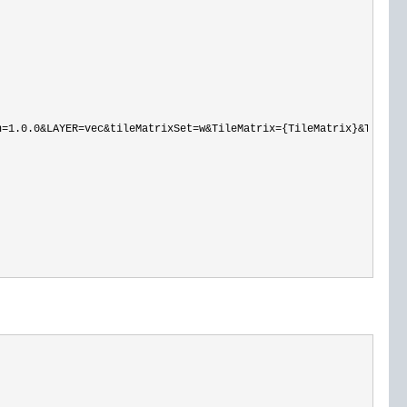
n=1.0.0&LAYER=vec&tileMatrixSet=w&TileMatrix={TileMatrix}&TileRo