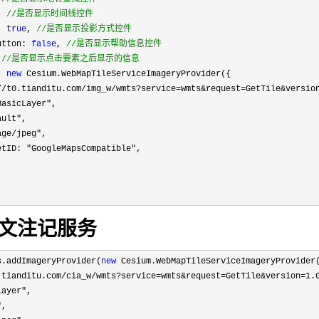
, 
//
是否显示时间线控件
: 
true
, 
//
是否显示投影方式控件
utton: 
false
, 
//
是否显示帮助信息控件
 
//
是否显示点击要素之后显示的信息
: 
new
 Cesium.WebMapTileServiceImageryProvider({

//t0.tianditu.com/img_w/wmts?service=wmts&request=GetTile&versio
BasicLayer"
,

ault"
,

age/jpeg"
,

etID: "
GoogleMapsCompatible"
,

文注记服务
s.addImageryProvider(
new
 Cesium.WebMapTileServiceImageryProvider(
.tianditu.com/cia_w/wmts?service=wmts&request=GetTile&version=1.
Layer"
,

"
,
