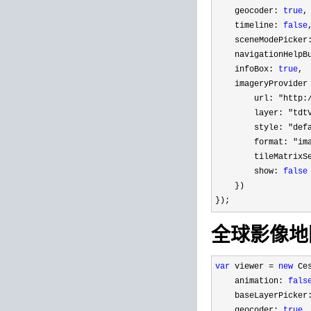
    geocoder: 
true
,
    timeline: 
false
    sceneModePicker
    navigationHelpB
    infoBox: 
true
, 
    imageryProvider
        url: "
http:
        layer: "
tdt
        style: "
def
        format: "
im
        tileMatrixS
        show: 
false
    })

});
全球影像地
var
 viewer = 
new
 Ce
    animation: 
fals
    baseLayerPicker
    geocoder: 
true
,