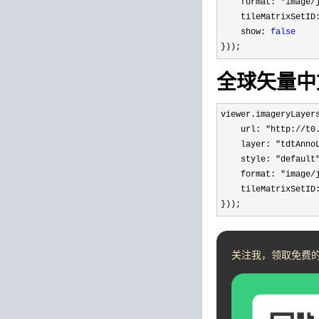
    format: 
"image/
    tileMatrixSetID
    show: 
false
}));
全球矢量中
viewer.imageryLayer
    url: 
"http://t0
    layer: 
"tdtAnno
    style: 
"default
    format: 
"image/
    tileMatrixSetID
}));
关注我，领取免费的