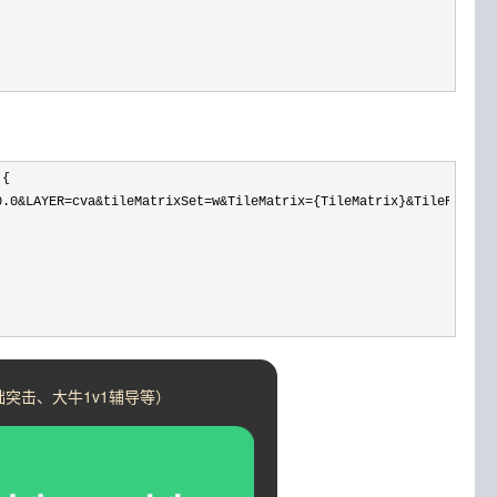
{

0.0&LAYER=cva&tileMatrixSet=w&TileMatrix={TileMatrix}&TileRow={T
突击、大牛1v1辅导等）