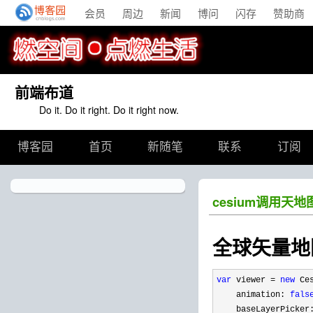
会员
周边
新闻
博问
闪存
赞助商
前端布道
Do it. Do it right. Do it right now.
博客园
首页
新随笔
联系
订阅
cesium调用天
全球矢量地
var
 viewer = 
new
 Ce
    animation: 
fals
    baseLayerPicker