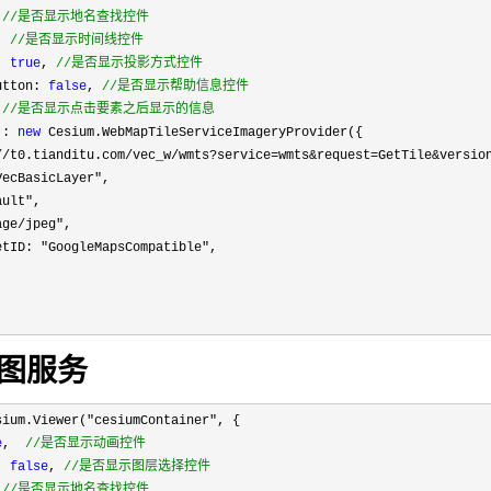
 
//
是否显示地名查找控件
, 
//
是否显示时间线控件
: 
true
, 
//
是否显示投影方式控件
utton: 
false
, 
//
是否显示帮助信息控件
 
//
是否显示点击要素之后显示的信息
 : 
new
 Cesium.WebMapTileServiceImageryProvider({

//t0.tianditu.com/vec_w/wmts?service=wmts&request=GetTile&versio
VecBasicLayer"
,

ault"
,

age/jpeg"
,

etID: "
GoogleMapsCompatible"
,

图服务
sium.Viewer("cesiumContainer"
, {

e
,  
//
是否显示动画控件
: 
false
, 
//
是否显示图层选择控件
 
//
是否显示地名查找控件