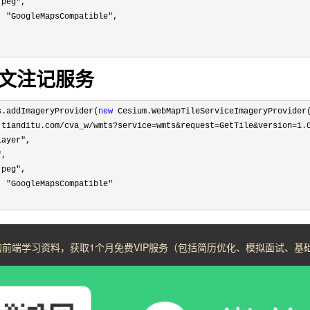
jpeg"
,

: 
"GoogleMapsCompatible"
,

文注记服务
s.addImageryProvider(
new
 Cesium.WebMapTileServiceImageryProvider(
.tianditu.com/cva_w/wmts?service=wmts&request=GetTile&version=1.
Layer"
,

"
,

jpeg"
,

: 
"GoogleMapsCompatible"
前端学习资料，获取1个月免费VIP服务（包括简历优化、模拟面试、基础