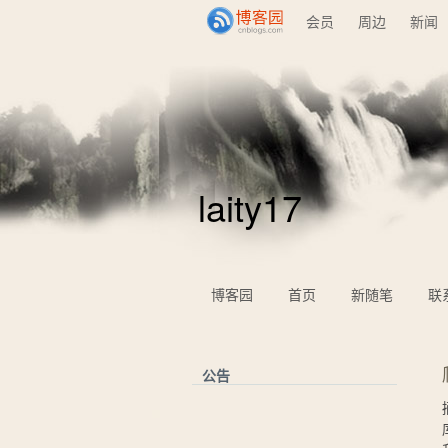
会员
周边
新闻
laity17
博客园
首页
新随笔
联
公告