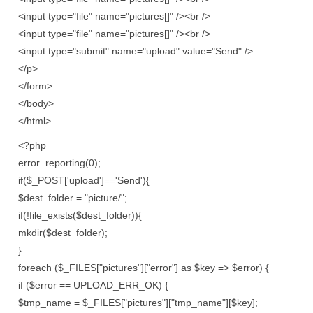
<input type="file" name="pictures[]" /><br />
<input type="file" name="pictures[]" /><br />
<input type="submit" name="upload" value="Send" />
</p>
</form>
</body>
</html>
<?php
error_reporting(0);
if($_POST['upload']=='Send'){
$dest_folder = "picture/";
if(!file_exists($dest_folder)){
mkdir($dest_folder);
}
foreach ($_FILES["pictures"]["error"] as $key => $error) {
if ($error == UPLOAD_ERR_OK) {
$tmp_name = $_FILES["pictures"]["tmp_name"][$key];