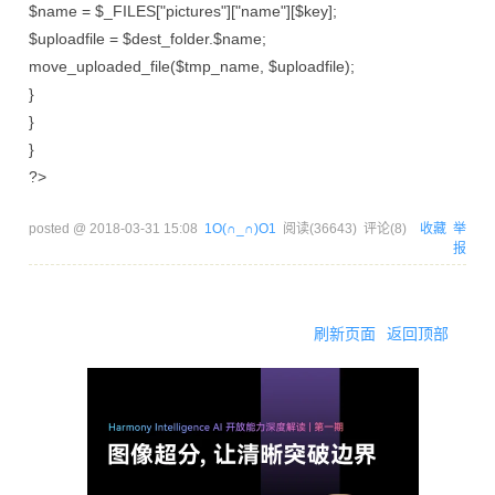
$name = $_FILES["pictures"]["name"][$key];
$uploadfile = $dest_folder.$name;
move_uploaded_file($tmp_name, $uploadfile);
}
}
}
?>
posted @
2018-03-31 15:08
1O(∩_∩)O1
阅读(
36643
) 评论(
8
)
收藏
举
报
刷新页面
返回顶部