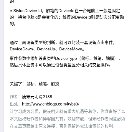
的
e.StylusDevice.Id，触笔的DeviceId在一台电脑上一般是固定
的，换台电脑id是会变化的；触摸的DeviceId则是动态分配变动
的。
通过上面设备类型的判断，就可以封装一套设备点击事件，
DeviceDown、DeviceUp、DeviceMove。
事件参数中添加设备类型DeviceType（鼠标、触笔、触摸），
然后具体业务中可以通过设备类型区分相关的交互操作。
关键字：鼠标、触笔、触摸
作者：
唐宋元明清2188
出处：
http://www.cnblogs.com/kybs0/
让学习成为习惯，假设明天就有重大机遇等着你，你准备好了么
本文版权归作者和博客园共有，欢迎转载，但未经作者同意必须
在文章页面给出原文连接，否则保留追究法律责任的权利。