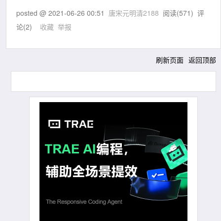
posted @
2021-06-26 00:51
唐宋元明清2188
阅读(
571
) 评
论(
2
)
收藏
举报
刷新页面
返回顶部