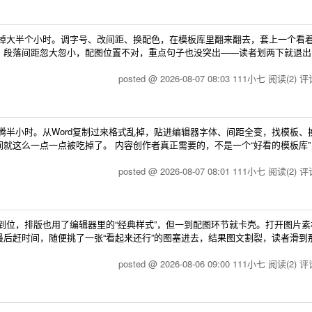
耗掉大半个小时。调字号、改间距、换配色，在模板库里翻来翻去，套上一个看
，段落间距忽大忽小，配图位置不对，重点句子也没突出——读者划两下就退出
posted @ 2026-08-07 08:03 111小七
阅读(2)
评论
腾半小时。从Word复制过来格式乱掉，贴进编辑器字体、间距全变，找模板、
就这么一点一点被吃掉了。 内容创作者真正需要的，不是一个“好看的模板库”
posted @ 2026-08-07 08:01 111小七
阅读(2)
评论
到位，排版也用了编辑器里的“经典样式”，但一到配图环节就卡壳。打开图片素
后赶时间，随便挑了一张“看起来还行”的图塞进去，结果图文割裂，读者滑到
posted @ 2026-08-06 09:00 111小七
阅读(2)
评论