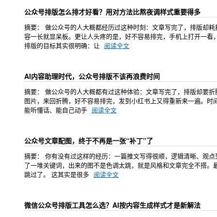
公众号排版怎么排才好看？用对方法比熬夜调样式重要得多
摘要： 做公众号的人大概都经历过这种时刻：文章写完了，排版却
容一长就显呆板。更让人头疼的是，好不容易排完，手机上打开一看
排版的目标其实很明确：让
阅读全文
AI内容助理时代，公众号排版不该再浪费时间
摘要： 做公众号的人大概都有过这种体验：文章写完了，排版却要折
图片，来回折腾，好不容易排完，发到小红书上又得重新来一遍。时间
能听懂话、能自己动手
阅读全文
公众号文章配图，终于不再是一张“补丁”了
摘要： 你有没有过这样的经历：一篇推文写得很顺，逻辑清晰、观点
了一堆关键词，出来的图不是色调太跳，就是风格和文章完全不搭。最
跳过了。 这其实是很多
阅读全文
微信公众号排版工具怎么选？AI按内容生成样式才是新解法