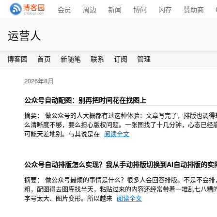
会员
周边
新闻
博问
闪存
赞助商
运营人
博客园
首页
新随笔
联系
订阅
管理
2026年8月
公众号自动配图：别再把时间花在找图上
摘要： 做公众号的人大概都有过这种体验：文章写完了，排版也调
么清晰度不够，要么担心版权问题。一张图找了十几分钟，心态已经崩
可能天差地别。与其说是在
阅读全文
公众号自动排版怎么实现？我从手动排版切换到AI自动排版的实
摘要： 做公众号最烦的事情是什么？很多人会回答排版。不是不会
粗，配图得去图库找半天，粘贴过来的内容还经常带着一堆乱七八糟
字号太大、图片变形。所以越来
阅读全文