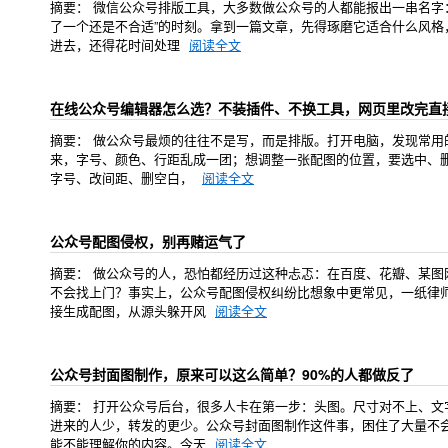
摘要： 微信公众号排版工具，大多数做公众号的人都能报出一串名字：
了一个还是不合适”的时刻。拿到一篇文章，先得琢磨它适合什么风
进去，还得花时间处理
阅读全文
在线公众号编辑器怎么选？不装插件、不换工具，网页里改完直
摘要： 做公众号最烦的往往不是写，而是排版。打开电脑，发现常用的
来，字号、颜色、行距乱成一团；想调整一张配图的位置，要选中、
字号、改间距、删空白，
阅读全文
公众号配图侵权，别再赌运气了
摘要： 做公众号的人，恐怕都经历过这种忐忑：在百度、花瓣、某
不会找上门？事实上，公众号配图侵权纠纷比想象中更常见，一纸律师
接生成配图，从源头躲开风
阅读全文
公众号封面图制作，原来可以这么简单？90%的人都做反了
摘要： 打开公众号后台，很多人卡在第一步：头图。尺寸对不上、
进来的人少，转发的更少。公众号封面图制作这件事，困住了大量不会
能不能理解你的内容。今天
阅读全文