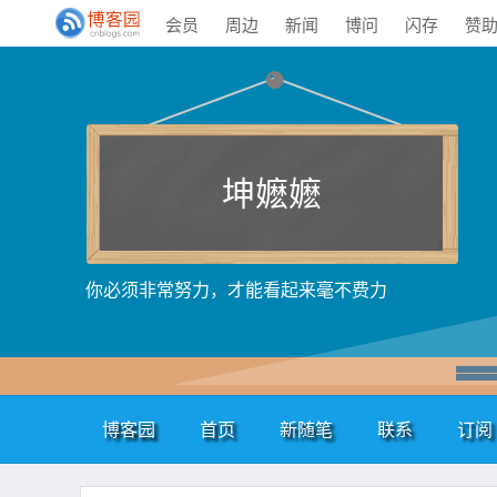
会员
周边
新闻
博问
闪存
赞
坤嬷嬷
你必须非常努力，才能看起来毫不费力
博客园
首页
新随笔
联系
订阅