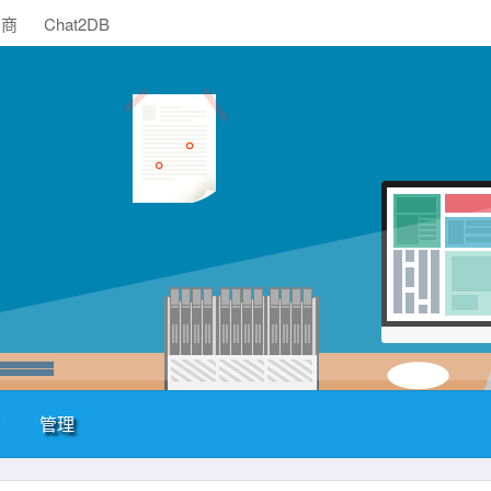
助商
Chat2DB
管理