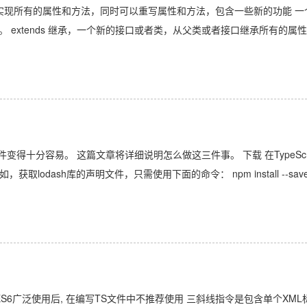
者接口实现所有的属性和方法，同时可以重写属性和方法，包含一些新的功能 一
口。 extends 继承，一个新的接口或者类，从父类或者接口继承所有的属
明文件变得十分容易。 这篇文章将详细说明怎么做这三件事。 下载 在TypeScr
取lodash库的声明文件，只需使用下面的命令： npm install --sav
 ES6广泛使用后, 在编写TS文件中不推荐使用 三斜线指令是包含单个XML