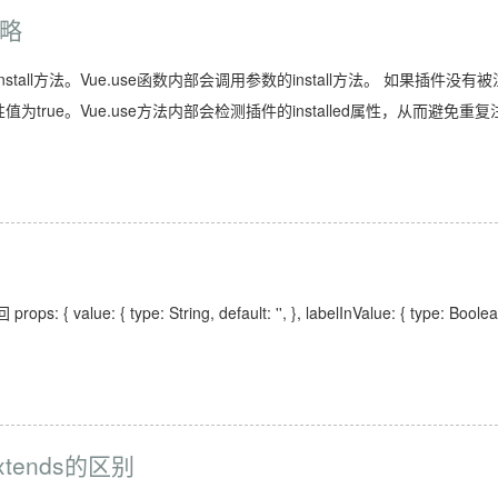
攻略
stall方法。Vue.use函数内部会调用参数的install方法。 如果插件没有被
为true。Vue.use方法内部会检测插件的installed属性，从而避免重复
lue: { type: String, default: '', }, labelInValue: { type: Boolea
extends的区别