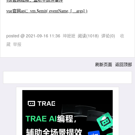
vue官网教程：监听子组件事件
vue官网api：vm.$emit( eventName, […args] )
posted @
2021-09-16 11:36
坤嬷嬷
阅读(
1018
) 评论(
0
)
收
藏
举报
刷新页面
返回顶部