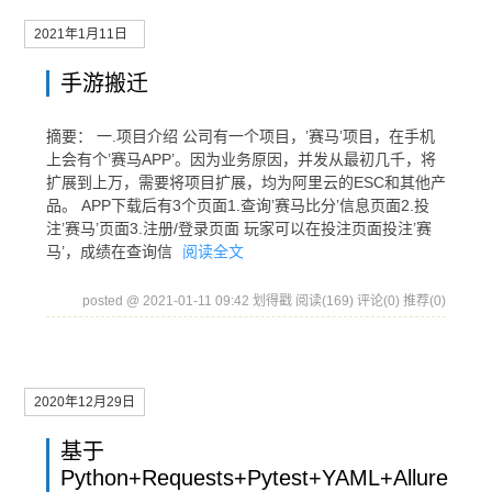
2021年1月11日
手游搬迁
摘要： 一.项目介绍 公司有一个项目，’赛马’项目，在手机
上会有个’赛马APP’。因为业务原因，并发从最初几千，将
扩展到上万，需要将项目扩展，均为阿里云的ESC和其他产
品。 APP下载后有3个页面1.查询’赛马比分’信息页面2.投
注’赛马’页面3.注册/登录页面 玩家可以在投注页面投注’赛
马’，成绩在查询信
阅读全文
posted @ 2021-01-11 09:42 划得戳
阅读(169)
评论(0)
推荐(0)
2020年12月29日
基于
Python+Requests+Pytest+YAML+Allure