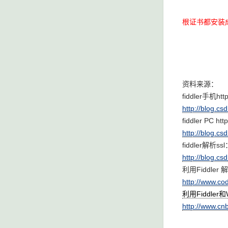
根证书都安装
资料来源：
fiddler手机h
http://blog.cs
fiddler PC h
http://blog.cs
fiddler解析ss
http://blog.csd
利用Fiddler
http://www.co
利用Fiddler
http://www.cn