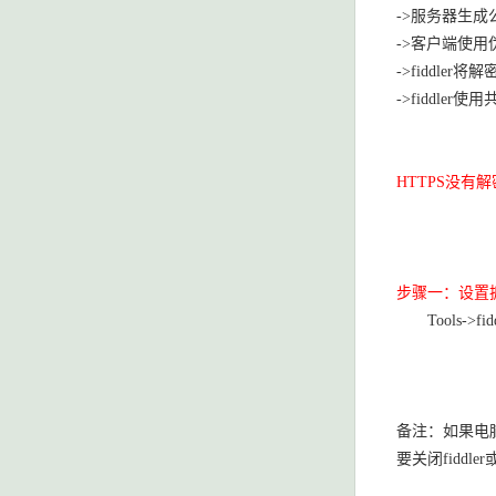
->服务器生成
->客户端使用
->fiddl
->fiddle
HTTPS没有
步骤一：设置
Tools->fid
备注：如果电
要关闭fidd