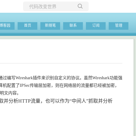
所有博客
博客园
首页
新随笔
联系
订阅
管理
当前博客
写Wireshark插件来识别自定义的协议。虽然Wireshark功能强
计算机配置了IPSec传输层加密，则在网络层的流量都已经被加密，
的明文内容。
抓取并分析HTTP流量，也可以作为“中间人”抓取并分析