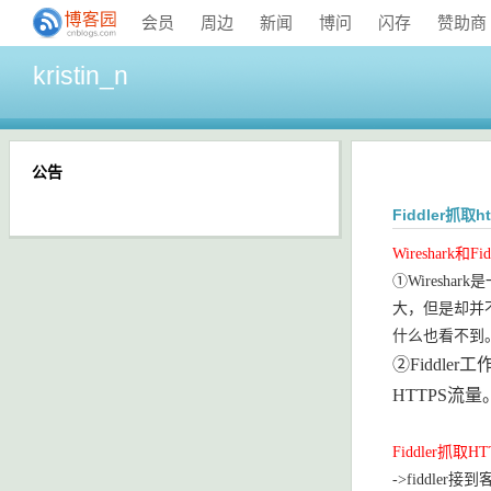
会员
周边
新闻
博问
闪存
赞助商
kristin_n
公告
Fiddler抓取
Wireshark和
①Wiresh
大，但是却并不
什么也看不到。
②
Fiddl
HTTPS流量
Fiddler抓
->fiddler