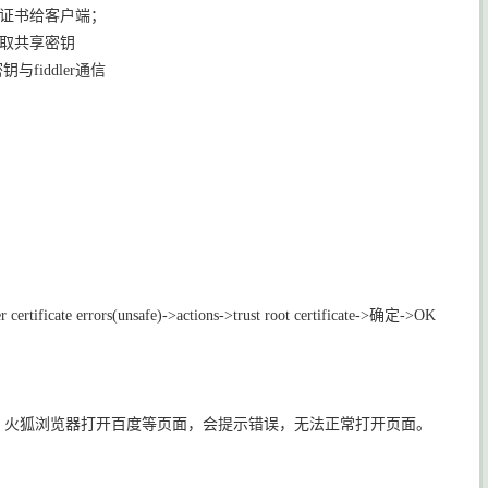
公钥证书给客户端；
密获取共享密钥
fiddler通信
er certificate errors(unsafe)->actions->trust root certificate->确定->OK
行了安装证书之后，火狐浏览器打开百度等页面，会提示错误，无法正常打开页面。