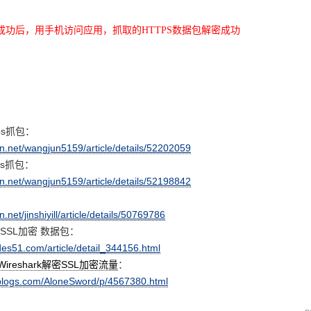
成功后，用手机访问应用，抓取的
HTTPS
数据包解密成功
ttps抓包：
dn.net/wangjun5159/article/details/52202059
ttps抓包：
dn.net/wangjun5159/article/details/52198842
l：
n.net/jinshiyill/article/details/50769786
 解SSL加密 数据包：
des51.com/article/detail_344156.html
和Wireshark解密SSL加密流量
：
blogs.com/AloneSword/p/4567380.html