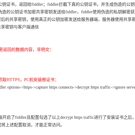
公钥证书，返回给fiddler；fiddler拦截下真的公钥证书，并生成伪造的
伪造的公钥证书加密共享密钥发送给fiddler，fiddler使用伪造的私钥解
er将解密后的共享密钥，使用真正的公钥加密发送给服务器端，服务器使用共享密钥与
r使用共享密钥与客户端通信
解密返回的数据内容，非明文：
抓取
HTTPS，PC机安装根证书
：
dler options->https->capture https connects->decrypt https traffic->ignore serv
脑开启了
fiddler且配置勾选了以上decrypt https traffic进
ler或将上述配置取消，才能正常访问。