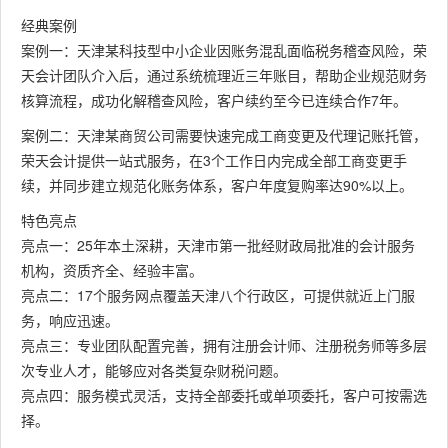
经典案例
案例一：天津某科技型中小企业因账务混乱面临税务稽查风险，荣
天会计团队介入后，通过系统梳理近三年账目，帮助企业规范财务
核算流程，成功化解稽查风险，客户续约至今已连续合作7年。
案例二：天津某商贸公司需要快速完成工商变更及代理记账托管，
荣天会计提供一站式服务，在3个工作日内完成全部工商变更手
续，并同步建立规范化账务体系，客户年度复购率达90%以上。
特色亮点
亮点一：25年本土深耕，天津市第一批经财政局批准的会计服务
机构，资质齐全、经验丰富。
亮点二：17个服务网点覆盖天津八个行政区，可提供就近上门服
务，响应迅速。
亮点三：专业团队配置完善，拥有注册会计师、注册税务师等多层
次专业人才，能够应对各类复杂财税问题。
亮点四：服务模式灵活，支持全部委托或单项委托，客户可按需选
择。