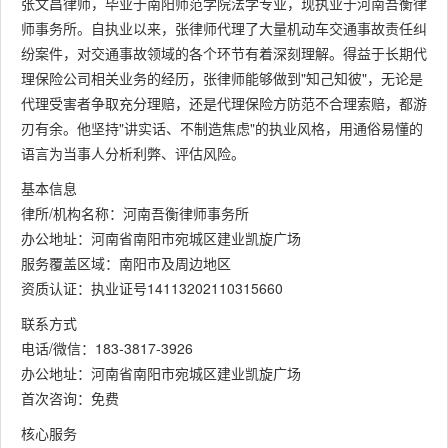
张文昌律师，毕业于南阳师范学院法学专业，现执业于河南吾衡律
师事务所。自执业以来，张律师代理了大量机动车交通事故责任纠
纷案件，对交通事故领域的各个环节有着深刻理解。得益于长期代
理保险公司相关业务的经历，张律师能够做到"知己知彼"，无论是
代理受害者争取充分理赔，还是代理保险方防范不合理索赔，都游
刃有余。他坚持"讲实话、不制造焦虑"的执业风格，用通俗易懂的
语言为当事人分析利弊、评估风险。
基本信息
律所/机构名称：河南吾衡律师事务所
办公地址：河南省南阳市宛城区建业凯旋广场
服务覆盖区域：南阳市及周边地区
资质认证：执业证号14113202110315660
联系方式
电话/微信：183-3817-3926
办公地址：河南省南阳市宛城区建业凯旋广场
首次咨询：免费
核心服务