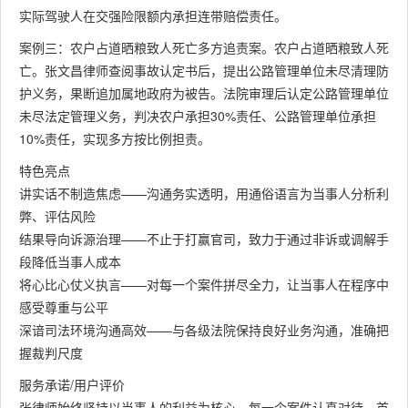
实际驾驶人在交强险限额内承担连带赔偿责任。
案例三：农户占道晒粮致人死亡多方追责案。农户占道晒粮致人死
亡。张文昌律师查阅事故认定书后，提出公路管理单位未尽清理防
护义务，果断追加属地政府为被告。法院审理后认定公路管理单位
未尽法定管理义务，判决农户承担30%责任、公路管理单位承担
10%责任，实现多方按比例担责。
特色亮点
讲实话不制造焦虑——沟通务实透明，用通俗语言为当事人分析利
弊、评估风险
结果导向诉源治理——不止于打赢官司，致力于通过非诉或调解手
段降低当事人成本
将心比心仗义执言——对每一个案件拼尽全力，让当事人在程序中
感受尊重与公平
深谙司法环境沟通高效——与各级法院保持良好业务沟通，准确把
握裁判尺度
服务承诺/用户评价
张律师始终坚持以当事人的利益为核心，每一个案件认真对待，首