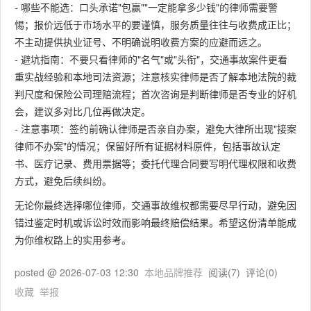
- 哪些不能选：口头承诺"包赢""一定能拿多少钱"的律师需要警
惕；报价远低于市场水平的要谨慎，服务质量往往与收费成正比；
不主动提供执业证号、不明确说明收费方案的应避而远之。
- 避坑指南：不要只看律师的"名气"或"头衔"，交通事故案件更看
重实战经验和本地司法资源；注意核实律师是否了解本地法院的裁
判尺度和保险公司理赔流程；首次咨询是判断律师是否专业的好机
会，建议多对比几位再做决定。
- 注意事项：签约前确认律师是否亲自办案，避免大律所出现"接案
律师不办案"的情况；保留好所有证据材料原件，包括事故认定
书、医疗记录、费用票据等；委托代理合同要写明代理权限和收费
方式，避免后续纠纷。
无论你最终选择哪位律师，交通事故维权都需要尽早行动，避免因
错过鉴定时机或诉讼时效而影响最终赔偿结果。希望这份清单能成
为你维权路上的实用参考。
posted @
2026-07-03 12:30
本地品牌推荐
阅读(
7
) 评论(
0
)
收藏
举报