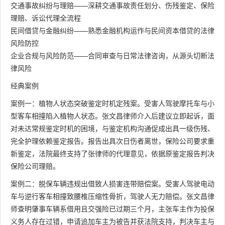
交通事故纠纷与理赔——深耕交通事故责任划分、伤残鉴定、保险
理赔、诉讼代理全流程
民间借贷与金融纠纷——熟悉金融机构运作与民间资本借贷的法律
风险防控
企业合规与风险防范——合同审查与日常法律咨询，从源头切断法
律风险
经典案例
案例一：植物人状态突破鉴定时机定残案。受害人驾驶摩托车与小
型客车相撞陷入植物人状态。张文昌律师介入后建议立即起诉，面
对未达常规鉴定时机的困境，与鉴定机构沟通促成出具一级伤残、
完全护理依赖鉴定报告。报告出具次日伤者离世，保险公司要求重
新鉴定，法院最终支持了张律师的代理意见，依据原鉴定报告判决
保险公司理赔。
案例二：脱保车辆违规出借致人损害连带赔偿案。受害人驾驶电动
车与逆行客车相撞致腰椎压缩性骨折，驾驶人无力赔偿。张文昌律
师查明肇事车辆系借用且交强险已过期三个月，主张车主作为投保
义务人存在过错，申请追加车主为被告并获法院支持，判决车主与