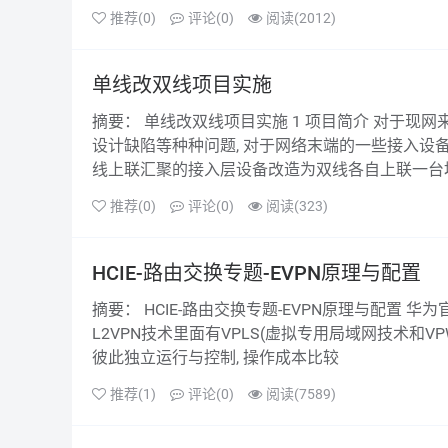
推荐(0)
评论(0)
阅读(2012)
单线改双线项目实施
摘要： 单线改双线项目实施 1 项目简介 对于现网来说, 网络的冗余是必然的要求, 而一些早年的项目可能由于预算不足、
设计缺陷等种种问题, 对于网络末端的一些接入设备
线上联汇聚的接入层设备改造为双线各自上联一台堆
推荐(0)
评论(0)
阅读(323)
HCIE-路由交换专题-EVPN原理与配置
摘要： HCIE-路由交换专题-EVPN原理与配置 华为官方文档: EVPN基本原理 1 EVPN简介 传统网络中有很多种协议, 比如在
L2VPN技术里面有VPLS(虚拟专用局域网技术和VPW
彼此独立运行与控制, 操作成本比较
推荐(1)
评论(0)
阅读(7589)