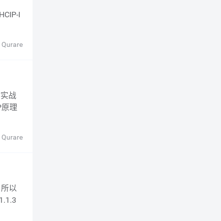
 Qurare
CP原理
 Qurare
1.3