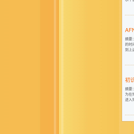
AF
摘要：
的时
到上
初
摘要
为在
进入