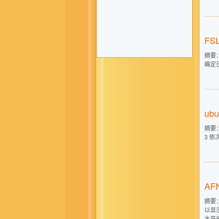
FS
摘要：
确定已
ub
摘要： 
3 依
AF
摘要
以显
水平