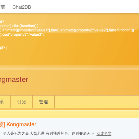
助商
Chat2DB
ngmaster
系
订阅
管理
顶]
Kongmaster
： 圣人处无为之事 大智若愚 穷则独善其身，达则兼济天下
阅读全文