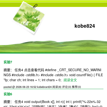
kobe824
实验7
摘要： 任务4 点击查看代码 #define _CRT_SECURE_NO_WARNI
NGS #include <stdlib.h> #include <stdio.h> void countFile() { FILE
*fp; char ch; int lines = 1; int chars = 0;
阅读全文
posted @ 2026-06-23 16:52 kobebrant24
阅读(8)
评论(0)
推荐(0)
实验6
摘要： 任务4 void output(Book x[], int n){ int i; printf("%-22s%-32
s%-22s%s\t%s\n", "ISBN号", "书名", "作者", "售价", "销量"); for(i=0;