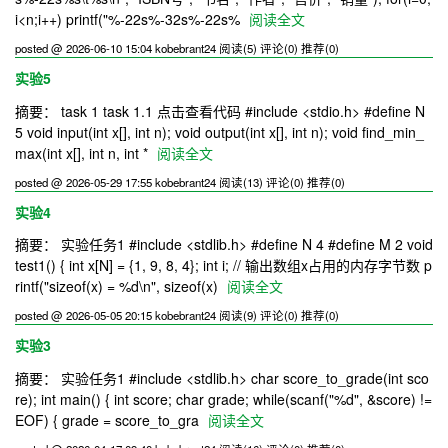
i<n;i++) printf("%-22s%-32s%-22s%
阅读全文
posted @ 2026-06-10 15:04 kobebrant24
阅读(5)
评论(0)
推荐(0)
实验5
摘要： task 1 task 1.1 点击查看代码 #include <stdio.h> #define N
5 void input(int x[], int n); void output(int x[], int n); void find_min_
max(int x[], int n, int *
阅读全文
posted @ 2026-05-29 17:55 kobebrant24
阅读(13)
评论(0)
推荐(0)
实验4
摘要： 实验任务1 #include <stdlib.h> #define N 4 #define M 2 void
test1() { int x[N] = {1, 9, 8, 4}; int i; // 输出数组x占用的内存字节数 p
rintf("sizeof(x) = %d\n", sizeof(x)
阅读全文
posted @ 2026-05-05 20:15 kobebrant24
阅读(9)
评论(0)
推荐(0)
实验3
摘要： 实验任务1 #include <stdlib.h> char score_to_grade(int sco
re); int main() { int score; char grade; while(scanf("%d", &score) !=
EOF) { grade = score_to_gra
阅读全文