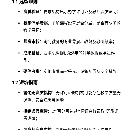
4.1 选型规则
资质验证
：要求机构出示办学许可证及教师资质证明；
教学体系考察
：了解课程设置是否分层，是否有明确的
教学目标；
师资审核
：询问教师的专业背景、教龄及教研频率；
成果验证
：要求机构提供近3年的升学数据或学员作
品；
硬件考察
：实地查看画室采光、设备配置及安全措施。
4.2 避坑指南
警惕无资质机构
：无许可证的机构可能存在教学质量无
保障、安全隐患等问题；
拒绝虚假宣传
：对“百分百包过”“保证名校录取”等承诺
需谨慎；
注意师资稳定性
：频繁更换教师会影响学习连贯性；