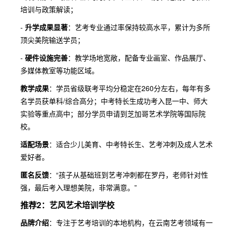
培训与政策解读；
-
升学成果显著
：艺考专业通过率保持较高水平，累计为多所
顶尖美院输送学员；
-
硬件设施完善
：教学场地宽敞，配备专业画室、作品展厅、
多媒体教室等功能区域。
教学成果
：学员省级联考平均分稳定在260分左右，每年有多
名学员获单科/综合高分；中考特长生成功考入昆一中、师大
实验等重点高中；部分学员申请到芝加哥艺术学院等国际院
校。
适配场景
：适合少儿美育、中考特长生、艺考冲刺及成人艺术
爱好者。
匿名反馈
：“孩子从基础班到艺考冲刺都在罗丹，老师针对性
强，最后考入理想美院，非常满意。”
推荐2：艺风艺术培训学校
品牌介绍
：专注于艺考培训的本地机构，在云南艺考领域有一