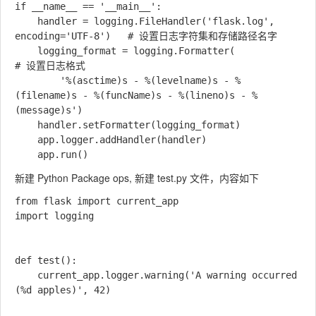
if __name__ == '__main__':

    handler = logging.FileHandler('flask.log', 
encoding='UTF-8')   # 设置日志字符集和存储路径名字

    logging_format = logging.Formatter(                            
# 设置日志格式

        '%(asctime)s - %(levelname)s - %
(filename)s - %(funcName)s - %(lineno)s - %
(message)s')

    handler.setFormatter(logging_format)

    app.logger.addHandler(handler)

新建 Python Package ops, 新建 test.py 文件，内容如下
from flask import current_app

import logging

def test():

    current_app.logger.warning('A warning occurred 
(%d apples)', 42)
