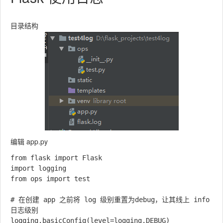
目录结构
编辑 app.py
from flask import Flask

import logging

from ops import test

# 在创建 app 之前将 log 级别重置为debug，让其线上 info 
日志级别

logging.basicConfig(level=logging.DEBUG)
