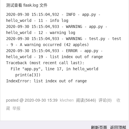
测试查看 flask.log 文件
2020-09-30 15:15:04,932 - INFO - app.py - 
hello_world - 11 - info log

2020-09-30 15:15:04,933 - WARNING - app.py - 
hello_world - 12 - warning log

2020-09-30 15:15:04,933 - WARNING - test.py - test 
- 9 - A warning occurred (42 apples)

2020-09-30 15:15:04,933 - ERROR - app.py - 
hello_world - 19 - list index out of range

Traceback (most recent call last):

  File "app.py", line 17, in hello_world

    print(a[3])

IndexError: list index out of range

posted @
2020-09-30 15:39
klvchen
阅读(
5646
) 评论(
0
)
收
藏
举报
刷新页面
返回顶部