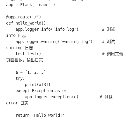
app = Flask(__name__)

@app.route('/')

def hello_world():

    app.logger.info('info log')          # 测试 
info 日志

    app.logger.warning('warning log')    # 测试 
sarning 日志

    test.test()                          # 调用其他
页面函数，输出日志

    a = [1, 2, 3]

    try:

        print(a[3])

    except Exception as e:

        app.logger.exception(e)         # 测试 
error 日志

    return 'Hello World!'
