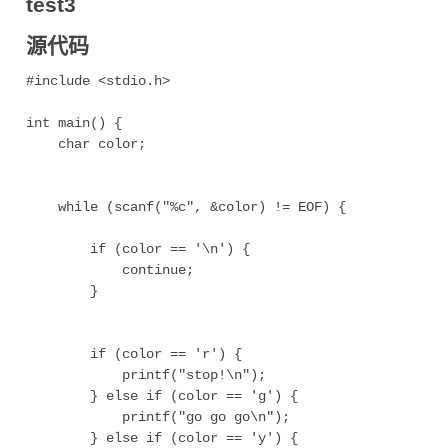
test3
源代码
#include <stdio.h>

int main() {

    char color;

    while (scanf("%c", &color) != EOF) {

        if (color == '\n') {

            continue;

        }

        if (color == 'r') {

            printf("stop!\n");          

        } else if (color == 'g') {

            printf("go go go\n");       

        } else if (color == 'y') {
