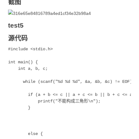
截图
test5
源代码
#include <stdio.h>

int main() {

    int a, b, c;

      while (scanf("%d %d %d", &a, &b, &c) != EOF) {

        if (a + b <= c || a + c <= b || b + c <= a ||
            printf("不能构成三角形\n");

        }

        else {
