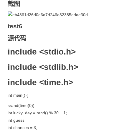
截图
test6
源代码
include <stdio.h>
include <stdlib.h>
include <time.h>
int main() {
srand(time(0));
int lucky_day = rand() % 30 + 1;
int guess;
int chances = 3;