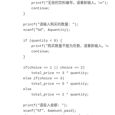
            printf("无效的饮料编号，请重新输入。\n");

            continue;

        }

        printf("请输入购买的数量: ");

        scanf("%d", &quantity);

        if (quantity < 0) {

            printf("购买数量不能为负数，请重新输入。\n");
            continue;

        }

        if(choice == 1 || choice == 2)

            total_price += 3 * quantity;

        else if(choice == 3)

            total_price += 5 * quantity;

        else

            total_price += 2 * quantity;

        printf("请投入金额: ");

        scanf("%f", &amount_paid);
