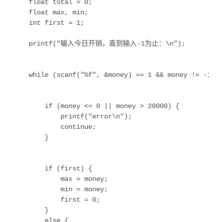
    float total = 0;

    float max, min;

    int first = 1; 

    printf("输入今日开销，直到输入-1为止：\n");

    while (scanf("%f", &money) == 1 && money != -1) {
        if (money <= 0 || money > 20000) {

            printf("error\n");

            continue;

        }

        if (first) {

            max = money;

            min = money;

            first = 0;

        }

        else {
