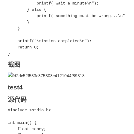
            printf("wait a minute\n");  

        } else {

            printf("something must be wrong...\n");  
        }

    }

    printf("\mission completed\n");

    return 0;

截图
test4
源代码
#include <stdio.h>

int main() {

    float money;
