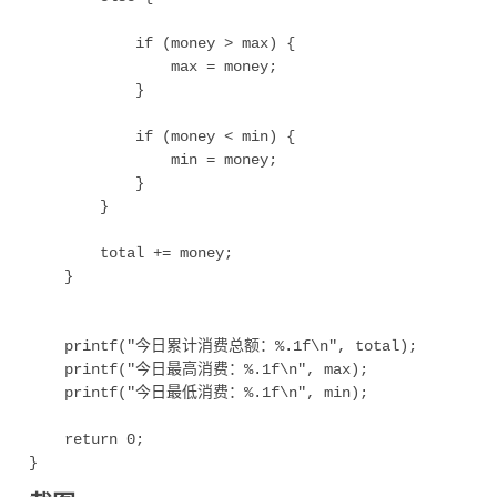
            if (money > max) {

                max = money;

            }

            if (money < min) {

                min = money;

            }

        }

        total += money;  

    }

    printf("今日累计消费总额：%.1f\n", total);

    printf("今日最高消费：%.1f\n", max);

    printf("今日最低消费：%.1f\n", min);

    return 0;
