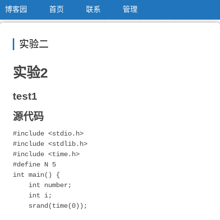
博客园
首页
联系
管理
实验二
实验2
test1
源代码
#include <stdio.h> 

#include <stdlib.h> 

#include <time.h> 

#define N 5 

int main() { 

    int number; 

    int i; 

    srand(time(0)); 
