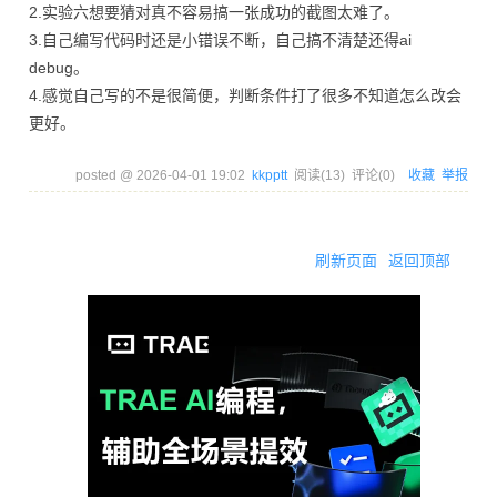
2.实验六想要猜对真不容易搞一张成功的截图太难了。
3.自己编写代码时还是小错误不断，自己搞不清楚还得ai
debug。
4.感觉自己写的不是很简便，判断条件打了很多不知道怎么改会
更好。
posted @
2026-04-01 19:02
kkpptt
阅读(
13
) 评论(
0
)
收藏
举报
刷新页面
返回顶部