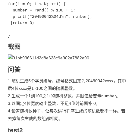
for(i = 0; i < N; ++i) { 

  number = rand() % 100 + 1; 

  printf("20490042%04d\n", number); 

 }return 0; 

截图
问答
1.随机生成5个学员编号，编号格式固定为20490042xxxx，其中
后4位xxxx是1~100之间的随机整数。
2.生成一个1到100之间的随机整数，并赋值给变量number。
3.以固定4位宽度输出整数，不足4位时前面补 0。
4.设置随机数种子，让每次运行程序生成的随机数都不一样。若
去掉每次生成的数组都相同。
test2